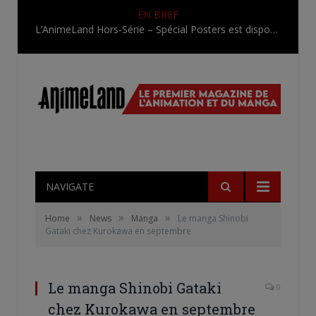
EN BREF
L’AnimeLand Hors-Série – Spécial Posters est disponible !
NAVIGATE
»
»
»
Home
News
Manga
Le manga Shinobi
Gataki chez Kurokawa en septembre
Le manga Shinobi Gataki
0
chez Kurokawa en septembre