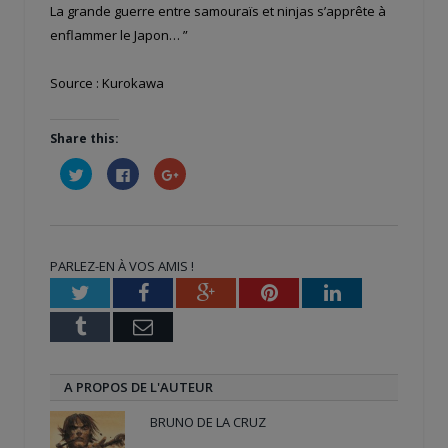
La grande guerre entre samouraïs et ninjas s’apprête à
enflammer le Japon… ”
Source : Kurokawa
Share this:
Cliquez
Cliquez
Cliquez
pour
pour
pour
partager
partager
partager
sur
sur
sur
Twitter(ouvre
Facebook(ouvre
Google+
dans
dans
(ouvre
une
une
dans
nouvelle
nouvelle
une
PARLEZ-EN À VOS AMIS !
fenêtre)
fenêtre)
nouvelle
fenêtre)
Twitter
Facebook
Google+
Pinterest
LinkedIn
Tumblr
Email
A PROPOS DE L'AUTEUR
BRUNO DE LA CRUZ