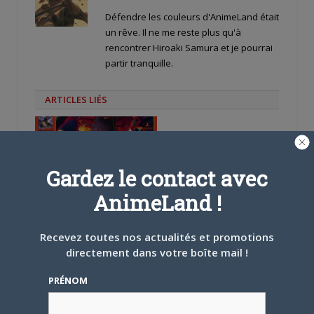
Défendre les couleurs d'AnimeLand était
un rêve. Il ne me reste plus qu'à
rencontrer Hiroaki Samura et je pourrai
partir tranquille.
ARTICLES LIÉS
Gardez le contact avec
5 AOÛT 2026
0
AnimeLand !
L’AnimeLand Hors-Série
– Spécial Posters est
Recevez toutes nos actualités et promotions
disponible !
directement dans votre boîte mail !
PRÉNOM