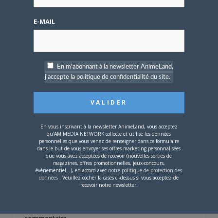
4 AOÛT 2026
0
E-MAIL
Une nouvelle série TV
Digimon en préparation
pour 2027
En m'abonnant à la newsletter AnimeLand,
j'accepte la politique de confidentialité du site.
4 JUILLET 2026
0
En vous inscrivant à la newsletter AnimeLand, vous acceptez
qu'AM MEDIA NETWORK collecte et utilise les données
[Entretien] Mokochan : «
personnelles que vous venez de renseigner dans ce formulaire
Lors des prémices du
dans le but de vous envoyer ses offres marketing personnalisées
projet, il était déjà
que vous avez acceptées de recevoir (nouvelles sorties de
magazines, offres promotionnelles, jeux-concours,
demandé de suivre au
événementiel...), en accord avec
notre politique de protection des
mieux le manga
données
. Veuillez cocher la cases ci-dessus si vous acceptez de
originel.»
recevoir notre newsletter.
Vous devez
vous connecter
pour laisser un