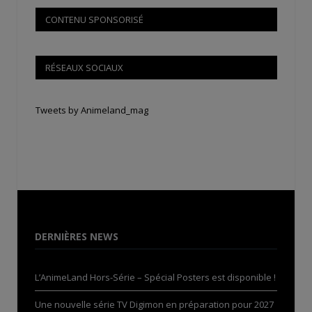
CONTENU SPONSORISÉ
RÉSEAUX SOCIAUX
Tweets by Animeland_mag
DERNIÈRES NEWS
L’AnimeLand Hors-Série – Spécial Posters est disponible !
Une nouvelle série TV Digimon en préparation pour 2027