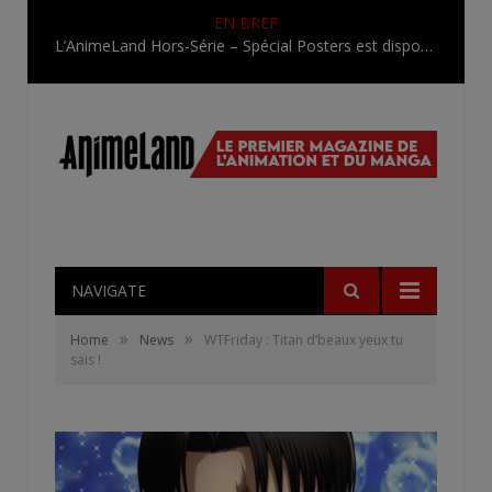
EN BREF
L’AnimeLand Hors-Série – Spécial Posters est disponible !
NAVIGATE
»
»
Home
News
WTFriday : Titan d’beaux yeux tu
sais !