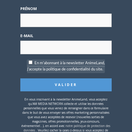
L’AnimeLand Hors-Série
– Spécial Posters est
PRÉNOM
disponible !
E-MAIL
4 AOÛT 2026
0
En m'abonnant à la newsletter AnimeLand,
Une nouvelle série TV
j'accepte la politique de confidentialité du site.
Digimon en préparation
pour 2027
En vous inscrivant à la newsletter AnimeLand, vous acceptez
qu'AM MEDIA NETWORK collecte et utilise les données
personnelles que vous venez de renseigner dans ce formulaire
dans le but de vous envoyer ses offres marketing personnalisées
que vous avez acceptées de recevoir (nouvelles sorties de
4 JUILLET 2026
0
magazines, offres promotionnelles, jeux-concours,
événementiel...), en accord avec
notre politique de protection des
[Entretien] Mokochan : «
données
. Veuillez cocher la cases ci-dessus si vous acceptez de