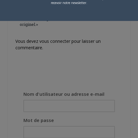
Lors des prémices du
recevoir notre newsletter.
projet, il était déjà
demandé de suivre au
mieux le manga
originel.»
Vous devez
vous connecter
pour laisser un
commentaire.
Nom d'utilisateur ou adresse e-mail
Mot de passe