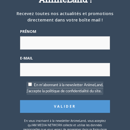
ARTICLES LIÉS
Recevez toutes nos actualités et promotions
directement dans votre boîte mail !
PRÉNOM
5 AOÛT 2026
0
L’AnimeLand Hors-Série
– Spécial Posters est
E-MAIL
disponible !
En m'abonnant à la newsletter AnimeLand,
j'accepte la politique de confidentialité du site.
4 AOÛT 2026
0
Une nouvelle série TV
Digimon en préparation
pour 2027
En vous inscrivant à la newsletter AnimeLand, vous acceptez
qu'AM MEDIA NETWORK collecte et utilise les données
personnelles que vous venez de renseigner dans ce formulaire