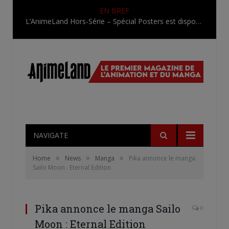
EN BREF
L’AnimeLand Hors-Série – Spécial Posters est disponible !
NAVIGATE
»
»
»
Home
News
Manga
Pika annonce le manga
Sailo Moon : Eternal Edition
Pika annonce le manga Sailo
0
Moon : Eternal Edition