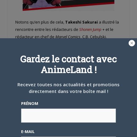
Notons qu’en plus de cela,
Takeshi Sakurai
a illustré la
rencontre entre les rédacteurs de
Shonen Jump
+ et le
rédacteur en chef de
Marvel Comics
, C.B. Cebulski.
Gardez le contact avec
Kodanshi a tenu à deux reprises dans le passé, en 2017
AnimeLand !
et 2018, un « Marvel » Manga Awards pour son
Weekly
Shōnen Magazine
. Le concours était ouvert à tout manga
Recevez toutes nos actualités et promotions
sous la forme d’un
one-shot
qui mettait en scène des
directement dans votre boîte mail !
héros de chez
Marvel Comics
. Le gagnant voyait son titre
publié dans le magazine. L’année passée, c’est
Hiro
PRÉNOM
Mashima
, le créateur de
Fairy Tail
, qui en était le jury.
Source : ANN
E-MAIL