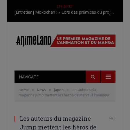
EN BREF
[Entretien] Mokochan : « Lors des prémices du projet, il était déjà demandé de suivre au mieux le manga originel.»
NAVIGATE
»
»
»
Home
News
Japon
Les auteurs du
magazine Jump mettent les héros de Marvel à l’honneur
Les auteurs du magazine
0
Jump mettent les héros de