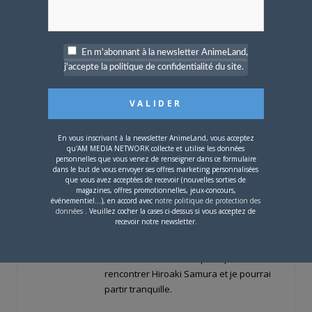
Share this:
Cliquez
Cliquez
Cliquez
pour
pour
pour
partager
partager
partager
En m'abonnant à la newsletter AnimeLand,
sur
sur
sur
Twitter(ouvre
Facebook(ouvre
Google+
j'accepte la politique de confidentialité du site.
dans
dans
(ouvre
une
une
dans
nouvelle
nouvelle
une
PARLEZ-EN À VOS AMIS !
fenêtre)
fenêtre)
nouvelle
fenêtre)
Twitter
Facebook
Google+
Pinterest
LinkedIn
En vous inscrivant à la newsletter AnimeLand, vous acceptez
Tumblr
Email
qu'AM MEDIA NETWORK collecte et utilise les données
personnelles que vous venez de renseigner dans ce formulaire
dans le but de vous envoyer ses offres marketing personnalisées
que vous avez acceptées de recevoir (nouvelles sorties de
A PROPOS DE L'AUTEUR
magazines, offres promotionnelles, jeux-concours,
événementiel...), en accord avec
notre politique de protection des
BRUNO DE LA CRUZ
données
. Veuillez cocher la cases ci-dessus si vous acceptez de
recevoir notre newsletter.
Défendre les couleurs d'AnimeLand était
un rêve. Il ne me reste plus qu'à
rencontrer Hiroaki Samura et je pourrai
partir tranquille.