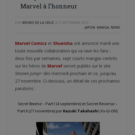
Marvel à l’honneur
PAR
BRUNO DE LA CRUZ
LE
3 SEPTEMBRE 2019
JAPON
,
MANGA
,
NEWS
Marvel Comics
et
Shueisha
ont annoncé mardi une
toute nouvelle collaboration qui va ravir les fans :
deux fois par semaines, sept courts mangas centrés
sur les héros de
Marvel
seront publiés sur le site
Shonen Jump+
dès mercredi prochain et ce, jusqu’au
27 novembre. Ci-dessous, un détail de ces prochaines
parutions :
Secret Reverse
– Part I (4 septembre) et Secret Reverse –
Part II (27 novembre) par
Kazuki Takahashi
(
Yu-Gi-Oh!
)