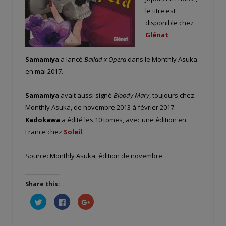
le titre est
disponible chez
Glénat
.
Samamiya
a lancé
Ballad x Opera
dans le Monthly Asuka
en mai 2017.
Samamiya
avait aussi signé
Bloody Mary
, toujours chez
Monthly Asuka, de novembre 2013 à février 2017.
Kadokawa
a édité les 10 tomes, avec une édition en
France chez
Soleil
.
Source: Monthly Asuka, édition de novembre
Share this:
Cliquez
Cliquez
Cliquez
pour
pour
pour
partager
partager
partager
sur
sur
sur
Twitter(ouvre
Facebook(ouvre
Google+