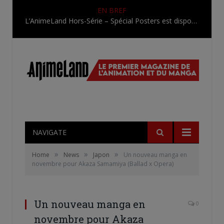
EN BREF
L’AnimeLand Hors-Série – Spécial Posters est disponible !
NAVIGATE
»
»
»
Home
News
Japon
Un nouveau manga en
novembre pour Akaza Samamiya (Ballad x Opera)
Un nouveau manga en
0
novembre pour Akaza