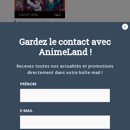
5 AOÛT 2026
0
L’AnimeLand Hors-Série
– Spécial Posters est
disponible !
Gardez le contact avec
AnimeLand !
Recevez toutes nos actualités et promotions
directement dans votre boîte mail !
4 AOÛT 2026
0
PRÉNOM
Une nouvelle série TV
Digimon en préparation
pour 2027
E-MAIL