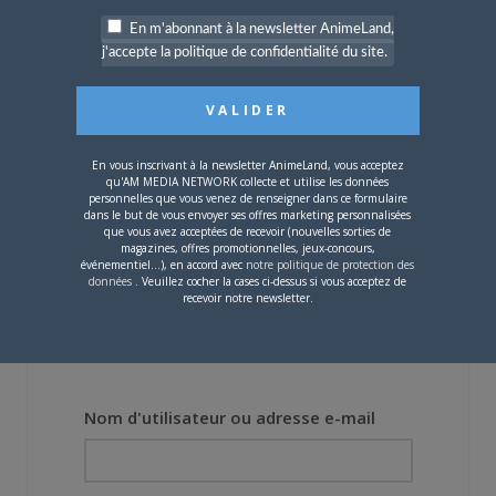
En m'abonnant à la newsletter AnimeLand,
4 JUILLET 2026
0
j'accepte la politique de confidentialité du site.
[Entretien] Mokochan : «
Lors des prémices du
projet, il était déjà
demandé de suivre au
mieux le manga
En vous inscrivant à la newsletter AnimeLand, vous acceptez
originel.»
qu'AM MEDIA NETWORK collecte et utilise les données
personnelles que vous venez de renseigner dans ce formulaire
dans le but de vous envoyer ses offres marketing personnalisées
Vous devez
vous connecter
pour laisser un
que vous avez acceptées de recevoir (nouvelles sorties de
magazines, offres promotionnelles, jeux-concours,
commentaire.
événementiel...), en accord avec
notre politique de protection des
données
. Veuillez cocher la cases ci-dessus si vous acceptez de
recevoir notre newsletter.
Nom d'utilisateur ou adresse e-mail