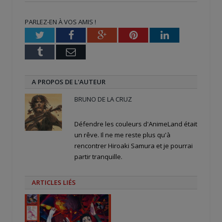
dans
dans
(ouvre
une
une
dans
nouvelle
nouvelle
une
PARLEZ-EN À VOS AMIS !
fenêtre)
fenêtre)
nouvelle
fenêtre)
Twitter
Facebook
Google+
Pinterest
LinkedIn
Tumblr
Email
A PROPOS DE L'AUTEUR
BRUNO DE LA CRUZ
Défendre les couleurs d'AnimeLand était
un rêve. Il ne me reste plus qu'à
rencontrer Hiroaki Samura et je pourrai
partir tranquille.
ARTICLES LIÉS