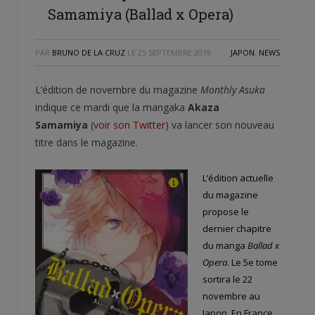
Samamiya (Ballad x Opera)
PAR
BRUNO DE LA CRUZ
LE
25 SEPTEMBRE 2019
JAPON
,
NEWS
L’édition de novembre du magazine
Monthly Asuka
indique ce mardi que la mangaka
Akaza
Samamiya
(
voir son Twitter
) va lancer son nouveau
titre dans le magazine.
L’édition actuelle
du magazine
propose le
dernier chapitre
du manga
Ballad x
Opera
. Le 5e tome
sortira le 22
novembre au
Japon. En France,