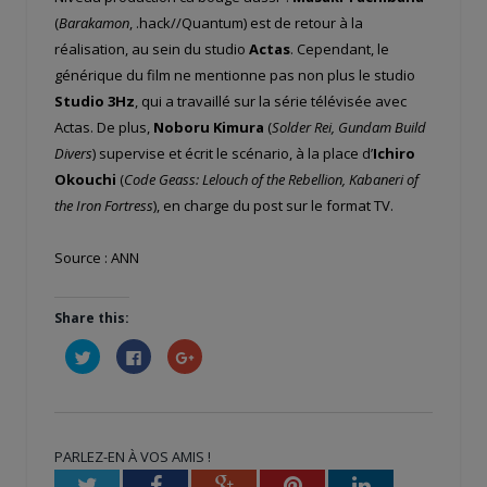
(
Barakamon
, .hack//Quantum) est de retour à la
réalisation, au sein du studio
Actas
. Cependant, le
générique du film ne mentionne pas non plus le studio
Studio 3Hz
, qui a travaillé sur la série télévisée avec
Actas. De plus,
Noboru Kimura
(
Solder Rei, Gundam Build
Divers
) supervise et écrit le scénario, à la place d’
Ichiro
Okouchi
(
Code Geass: Lelouch of the Rebellion, Kabaneri of
the Iron Fortress
), en charge du post sur le format TV.
Source : ANN
Share this:
Cliquez
Cliquez
Cliquez
pour
pour
pour
partager
partager
partager
sur
sur
sur
Twitter(ouvre
Facebook(ouvre
Google+
dans
dans
(ouvre
une
une
dans
nouvelle
nouvelle
une
PARLEZ-EN À VOS AMIS !
fenêtre)
fenêtre)
nouvelle
fenêtre)
Twitter
Facebook
Google+
Pinterest
LinkedIn