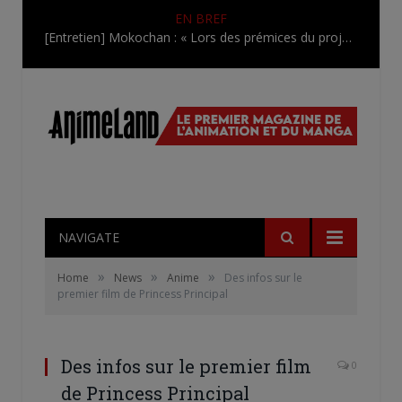
EN BREF
[Entretien] Mokochan : « Lors des prémices du projet, il était déjà demandé de suivre au mieux le manga originel.»
NAVIGATE
»
»
»
Home
News
Anime
Des infos sur le
premier film de Princess Principal
Des infos sur le premier film
0
de Princess Principal