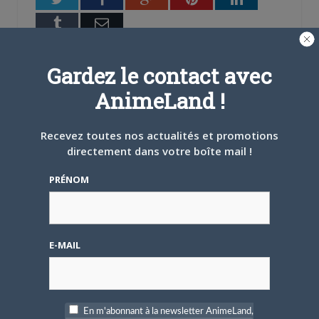
Tumblr
Email
A PROPOS DE L'AUTEUR
Gardez le contact avec
BRUNO DE LA CRUZ
AnimeLand !
Défendre les couleurs d'AnimeLand était
Recevez toutes nos actualités et promotions
un rêve. Il ne me reste plus qu'à
directement dans votre boîte mail !
rencontrer Hiroaki Samura et je pourrai
partir tranquille.
PRÉNOM
ARTICLES LIÉS
E-MAIL
5 AOÛT 2026
0
En m'abonnant à la newsletter AnimeLand,