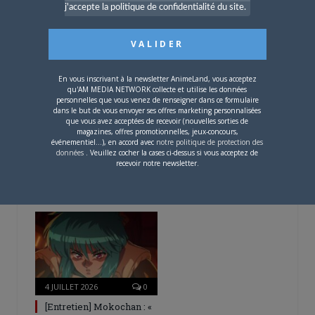
L’AnimeLand Hors-Série
j'accepte la politique de confidentialité du site.
– Spécial Posters est
disponible !
En vous inscrivant à la newsletter AnimeLand, vous acceptez
qu'AM MEDIA NETWORK collecte et utilise les données
personnelles que vous venez de renseigner dans ce formulaire
dans le but de vous envoyer ses offres marketing personnalisées
que vous avez acceptées de recevoir (nouvelles sorties de
magazines, offres promotionnelles, jeux-concours,
4 AOÛT 2026
0
événementiel...), en accord avec
notre politique de protection des
données
. Veuillez cocher la cases ci-dessus si vous acceptez de
Une nouvelle série TV
recevoir notre newsletter.
Digimon en préparation
pour 2027
4 JUILLET 2026
0
[Entretien] Mokochan : «