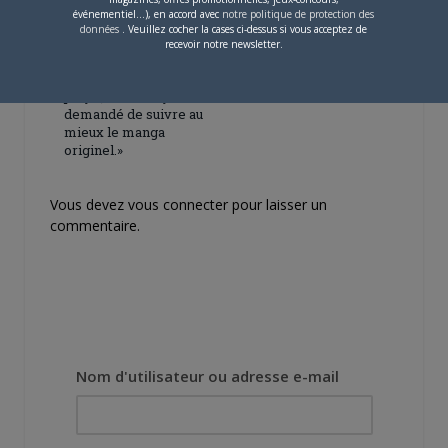
événementiel...), en accord avec
notre politique de protection des
données
. Veuillez cocher la cases ci-dessus si vous acceptez de
4 JUILLET 2026
0
recevoir notre newsletter.
[Entretien] Mokochan : «
Lors des prémices du
projet, il était déjà
demandé de suivre au
mieux le manga
originel.»
Vous devez
vous connecter
pour laisser un
commentaire.
Nom d'utilisateur ou adresse e-mail