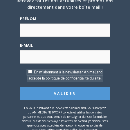
Recevez toutes nos actualités et promotions
directement dans votre boîte mail !
5 AOÛT 2026
0
PRÉNOM
L’AnimeLand Hors-Série
– Spécial Posters est
disponible !
E-MAIL
En m'abonnant à la newsletter AnimeLand,
4 AOÛT 2026
0
j'accepte la politique de confidentialité du site.
Une nouvelle série TV
Digimon en préparation
pour 2027
En vous inscrivant à la newsletter AnimeLand, vous acceptez
qu'AM MEDIA NETWORK collecte et utilise les données
personnelles que vous venez de renseigner dans ce formulaire
dans le but de vous envoyer ses offres marketing personnalisées
que vous avez acceptées de recevoir (nouvelles sorties de
magazines, offres promotionnelles, jeux-concours,