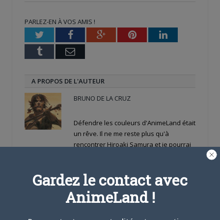
dans
dans
(ouvre
une
une
dans
nouvelle
nouvelle
une
PARLEZ-EN À VOS AMIS !
fenêtre)
fenêtre)
nouvelle
fenêtre)
Twitter
Facebook
Google+
Pinterest
LinkedIn
Tumblr
Email
A PROPOS DE L'AUTEUR
BRUNO DE LA CRUZ
Défendre les couleurs d'AnimeLand était
un rêve. Il ne me reste plus qu'à
rencontrer Hiroaki Samura et je pourrai
partir tranquille.
Gardez le contact avec
ARTICLES LIÉS
AnimeLand !