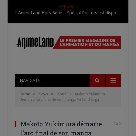
EN BREF
L’AnimeLand Hors-Série – Spécial Posters est disponible !
NAVIGATE
»
»
»
Home
News
Japon
Makoto Yukimura
démarre l’arc final de son manga Vinland Saga
Makoto Yukimura démarre
0
l’arc final de son manga