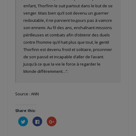
enfant, Thorfinn le suit partout dans le but de se
venger. Mais bien qu’il soit devenu un guerrier
redoutable, il ne parvient toujours pas à vaincre
son ennemi. Au fil des ans, enchaînant missions
périlleuses et combats afin d’obtenir des duels
contre l’homme qu’il hait plus que tout, le gentil
Thorfinn est devenu froid et solitaire, prisonnier
de son passé et incapable d’aller de l’avant.
Jusqu’à ce que la vie le force à regarder le
Monde différemment…”.
Source : ANN
Share this:
Cliquez
Cliquez
Cliquez
pour
pour
pour
partager
partager
partager
sur
sur
sur
Twitter(ouvre
Facebook(ouvre
Google+