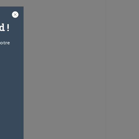
 !
votre