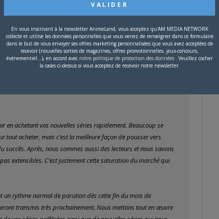
 commandent chez leur libraire indépendant qu’ils soutiennent, mais
En vous inscrivant à la newsletter AnimeLand, vous acceptez qu'AM MEDIA NETWORK
collecte et utilise les données personnelles que vous venez de renseigner dans ce formulaire
de soutenir les entreprises françaises. Tous nos ouvrages étaient
dans le but de vous envoyer ses offres marketing personnalisées que vous avez acceptées de
recevoir (nouvelles sorties de magazines, offres promotionnelles, jeux-concours,
le faire. Le niveau des cotisations sociales de notre pays est élevé
événementiel...), en accord avec
notre politique de protection des données
. Veuillez cocher
la cases ci-dessus si vous acceptez de recevoir notre newsletter.
ompétitifs. Nous avons donc dû entamer des discussions avec des
me niveau de qualité à de meilleurs tarifs. Les négociations ont
rères, nos ouvrages seront dorénavant imprimés en majeure
enir en achetant vos nouvelles séries rapidement. Beaucoup se
ur tout acheter, mais c’est la meilleure façon de pousser vers
r du succès. Après, nous sommes aussi des lecteurs et nous savons
pas extensibles. C’est justement cette saturation du marché qui
nt un rythme normal de parution dès cette fin du mois de
seront transmis très prochainement. Nous mettons tout en œuvre
 de vos séries préférées ainsi que de nouvelles séries qui nous