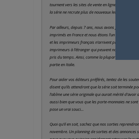
tournent vers les sites de vente en ligne ou bien le
la série ne recrute plus de nouveaux lecteurs.
Par ailleurs, depuis 7 ans, nous avons fait le choix 
imprimés en France et nous étions l’un des derniers à 
et les imprimeurs français n’arrivent plus à être c
imprimeurs à l’étranger qui peuvent nous offrir le mê
pris du temps. Ainsi, comme la plupart de nos conf
partie en Italie.
Pour aider vos éditeurs préférés, tentez de les sout
disent qu’ils attendront que la série soit terminée po
l’abîme une série originale qui aurait mérité d’avoi
aussi bien que vous que les porte-monnaies ne sont 
pose un vrai souci…
Quoi qu’il en soit, sachez que nos sorties reprendro
novembre. Un planning de sorties et des annonces 
pour que vous puissiez rapidement retrouver la suite