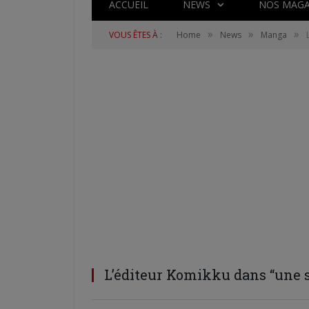
ACCUEIL
NEWS
NOS MAGA
»
»
»
VOUS ÊTES À :
Home
News
Manga
L’éditeur Komikku dans “une s