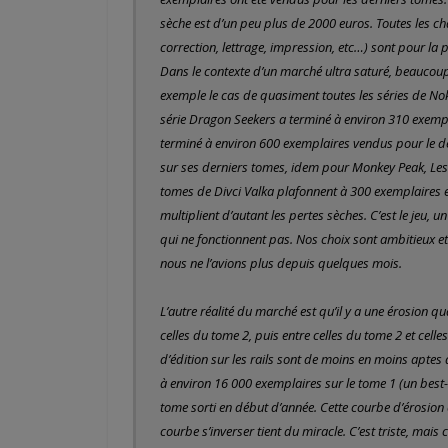
sèche est d’un peu plus de 2000 euros. Toutes les ch
correction, lettrage, impression, etc…) sont pour la
Dans le contexte d’un marché ultra saturé, beaucoup d
exemple le cas de quasiment toutes les séries de Noku
série Dragon Seekers a terminé à environ 310 exempla
terminé à environ 600 exemplaires vendus pour le 
sur ses derniers tomes, idem pour Monkey Peak, Les P
tomes de Divci Valka plafonnent à 300 exemplaires et
multiplient d’autant les pertes sèches. C’est le jeu, u
qui ne fonctionnent pas. Nos choix sont ambitieux et
nous ne l’avions plus depuis quelques mois.
L’autre réalité du marché est qu’il y a une érosion q
celles du tome 2, puis entre celles du tome 2 et cell
d’édition sur les rails sont de moins en moins aptes à
à environ 16 000 exemplaires sur le tome 1 (un best-
tome sorti en début d’année. Cette courbe d’érosion e
courbe s’inverser tient du miracle. C’est triste, ma