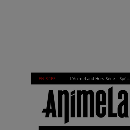
EN BREF
L’AnimeLand Hors-Série – Spécia