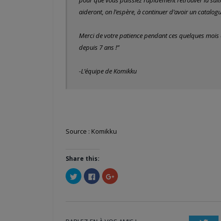
aideront, on l’espère, à continuer d’avoir un catalogu
Merci de votre patience pendant ces quelques mois dif
depuis 7 ans !”
-L’équipe de Komikku
Source : Komikku
Share this:
Cliquez
Cliquez
Cliquez
pour
pour
pour
partager
partager
partager
sur
sur
sur
Twitter(ouvre
Facebook(ouvre
Google+
dans
dans
(ouvre
une
une
dans
nouvelle
nouvelle
une