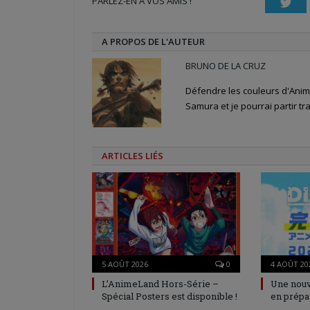
PARLEZ-EN À VOS AMIS !
fenêtre)
fenêtre)
nouvelle
Twi
fenêtre)
A PROPOS DE L'AUTEUR
BRUNO DE LA CRUZ
Défendre les couleurs d'Anime
Samura et je pourrai partir tra
ARTICLES LIÉS
5 AOÛT 2026
0
4 AOÛT 20
L’AnimeLand Hors-Série –
Une nouv
Spécial Posters est disponible !
en prépa