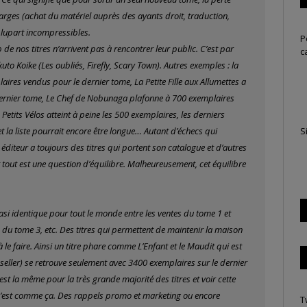
arges (achat du matériel auprès des ayants droit, traduction,
 plupart incompressibles.
P
e nos titres n’arrivent pas à rencontrer leur public. C’est par
c
to Koike (Les oubliés, Firefly, Scary Town). Autres exemples : la
ires vendus pour le dernier tome, La Petite Fille aux Allumettes a
dernier tome, Le Chef de Nobunaga plafonne à 700 exemplaires
etits Vélos atteint à peine les 500 exemplaires, les derniers
S
 la liste pourrait encore être longue… Autant d’échecs qui
n éditeur a toujours des titres qui portent son catalogue et d’autres
 tout est une question d’équilibre. Malheureusement, cet équilibre
uasi identique pour tout le monde entre les ventes du tome 1 et
es du tome 3, etc. Des titres qui permettent de maintenir la maison
 le faire. Ainsi un titre phare comme L’Enfant et le Maudit qui est
seller) se retrouve seulement avec 3400 exemplaires sur le dernier
st la même pour la très grande majorité des titres et voir cette
is c’est comme ça. Des rappels promo et marketing ou encore
T