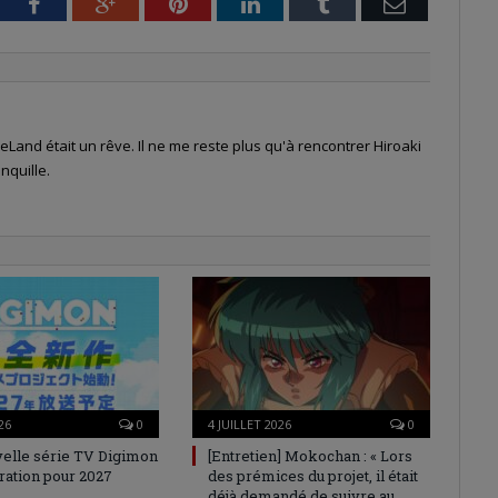
tter
Facebook
Google+
Pinterest
LinkedIn
Tumblr
Email
Land était un rêve. Il ne me reste plus qu'à rencontrer Hiroaki
nquille.
26
0
4 JUILLET 2026
0
elle série TV Digimon
[Entretien] Mokochan : « Lors
ration pour 2027
des prémices du projet, il était
déjà demandé de suivre au