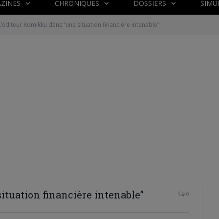
ZINES
CHRONIQUES
DOSSIERS
SIMU
L’éditeur Komikku dans “une situation financière intenable”
ituation financière intenable”
0