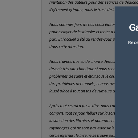
l’invitation des auteurs pour des séances de dédicac
légèrement grimper, mais le tracé de la courbe reste
G
Nous sommes fiers de nos choix éditoriaux et nous 
pour essayer de le stimuler et tenter d’atteindre un p
pari. Et l’accueil a été au rendez-vous pour les deu
Rece
dans cette direction.
Nous n’avons pas eu de chance depuis le début de c
devenir très vite chaotique si nous rencontrons des 
problèmes de santé et était sous le coup d’un arrêt
des problèmes personnels, et nous avons rencontré d
laissé place à tout un tas de rumeurs alors que nous e
Après tout ce qui a pu se dire, nous confirmons, enc
compris, tout se joue (hélas) sur la sortie du tome 1 
la sanction des libraires et notamment des grandes c
rayonnages qui ne sont pas extensibles, très rapidem
cercle infernal : le livre ne se trouve plus en magasi