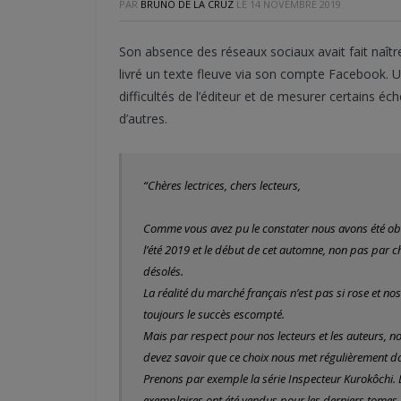
PAR
BRUNO DE LA CRUZ
LE
14 NOVEMBRE 2019
Son absence des réseaux sociaux avait fait naître
livré un texte fleuve via son compte Facebook. U
difficultés de l’éditeur et de mesurer certains 
d’autres.
“Chères lectrices, chers lecteurs,
Comme vous avez pu le constater nous avons été obl
l’été 2019 et le début de cet automne, non pas par 
désolés.
La réalité du marché français n’est pas si rose et no
toujours le succès escompté.
Mais par respect pour nos lecteurs et les auteurs, n
devez savoir que ce choix nous met régulièrement dan
Prenons par exemple la série Inspecteur Kurokôchi. 
exemplaires ont été vendus pour les derniers tomes. 