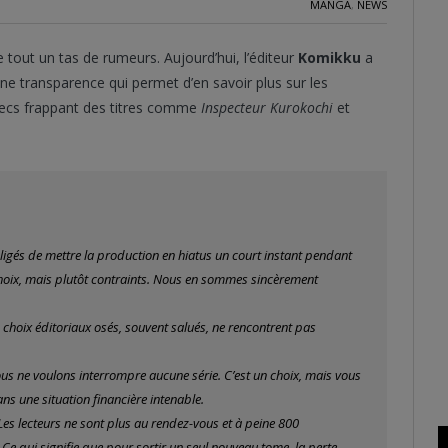
MANGA
,
NEWS
 tout un tas de rumeurs. Aujourd’hui, l’éditeur
Komikku
a
ne transparence qui permet d’en savoir plus sur les
échecs frappant des titres comme
Inspecteur Kurokochi
et
igés de mettre la production en hiatus un court instant pendant
choix, mais plutôt contraints. Nous en sommes sincèrement
s choix éditoriaux osés, souvent salués, ne rencontrent pas
ous ne voulons interrompre aucune série. C’est un choix, mais vous
s une situation financière intenable.
Les lecteurs ne sont plus au rendez-vous et à peine 800
Ce qui signifie que pour sortir un seul nouveau tome, la perte