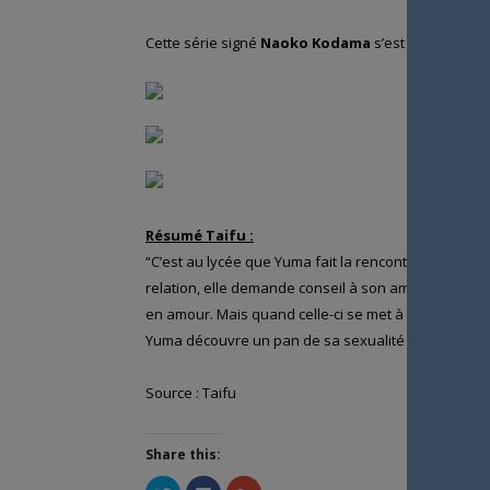
Cette série signé
Naoko Kodama
s’est conclue en 
Résumé Taifu :
“C’est au lycée que Yuma fait la rencontre de son p
relation, elle demande conseil à son amie d’enfanc
en amour. Mais quand celle-ci se met à toucher et à
Yuma découvre un pan de sa sexualité dont elle igno
Source : Taifu
Share this:
Cliquez
Cliquez
Cliquez