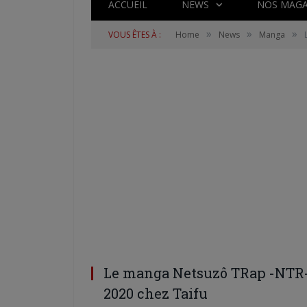
ACCUEIL
NEWS
NOS MAGA
»
»
»
VOUS ÊTES À :
Home
News
Manga
Le manga Netsuzô TRap -NTR- 
2020 chez Taifu