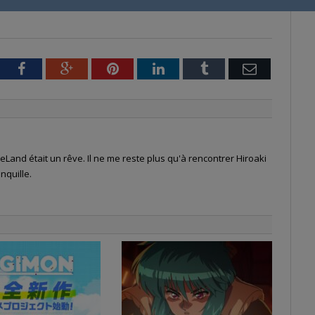
tter
Facebook
Google+
Pinterest
LinkedIn
Tumblr
Email
Land était un rêve. Il ne me reste plus qu'à rencontrer Hiroaki
nquille.