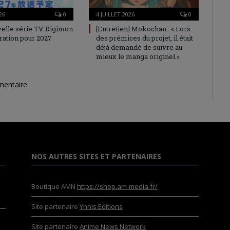
26
0
4 JUILLET 2026
0
elle série TV Digimon
[Entretien] Mokochan : « Lors
ration pour 2027
des prémices du projet, il était
déjà demandé de suivre au
mieux le manga originel.»
mentaire.
NOS AUTRES SITES ET PARTENAIRES
Boutique AMN
https://shop.am-media.fr/
Site partenaire
Ynnis Editions
Site partenaire
Anime News Network