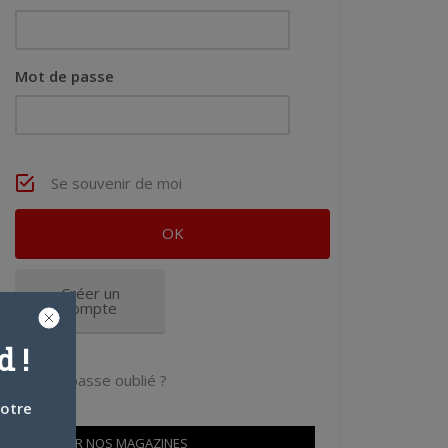
Mot de passe
Se souvenir de moi
Créer un
compte
 !
Mot de passe oublié ?
votre
OÙ TROUVER NOS MAGAZINES