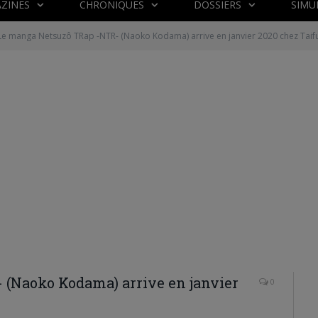
ZINES
CHRONIQUES
DOSSIERS
SIMU
Le manga Netsuzô TRap -NTR- (Naoko Kodama) arrive en janvier 2020 chez Taif
(Naoko Kodama) arrive en janvier
0