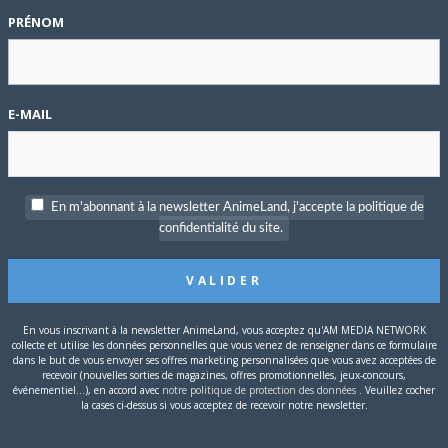
PRÉNOM
6 volumes. L’éditeur a partagé quelques planches, en attendant.
P
c
E-MAIL
S
En m'abonnant à la newsletter AnimeLand, j'accepte la politique de
confidentialité du site.
remier petit ami. Ne sachant comment faire avancer cette
e, Hotaru, une charmante brune bien plus expérimentée qu’elle
 embrasser sa meilleure amie en guise d’« entraînement »,
rait tout… et dont son copain ne fait certainement pas partie.”.
En vous inscrivant à la newsletter AnimeLand, vous acceptez qu'AM MEDIA NETWORK
collecte et utilise les données personnelles que vous venez de renseigner dans ce formulaire
dans le but de vous envoyer ses offres marketing personnalisées que vous avez acceptées de
recevoir (nouvelles sorties de magazines, offres promotionnelles, jeux-concours,
événementiel...), en accord avec
notre politique de protection des données
. Veuillez cocher
la cases ci-dessus si vous acceptez de recevoir notre newsletter.
T