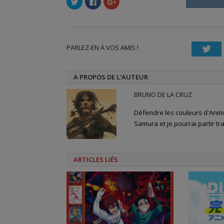
pour
pour
pour
partager
partager
partager
sur
sur
sur
Twitter(ouvre
Facebook(ouvre
Google+
dans
dans
(ouvre
une
une
dans
nouvelle
nouvelle
une
PARLEZ-EN À VOS AMIS !
fenêtre)
fenêtre)
nouvelle
Twi
fenêtre)
A PROPOS DE L'AUTEUR
BRUNO DE LA CRUZ
Défendre les couleurs d'Anime
Samura et je pourrai partir tra
ARTICLES LIÉS