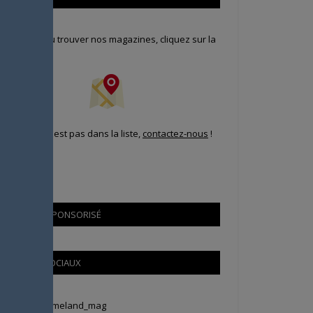
our savoir où trouver nos magazines, cliquez sur la
arte !
i votre ville n'est pas dans la liste,
contactez-nous
!
CONTENU SPONSORISÉ
RÉSEAUX SOCIAUX
weets by Animeland_mag