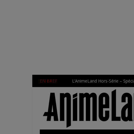
EN BREF
L’AnimeLand Hors-Série – Spécia