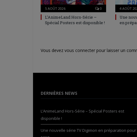
5 AOÛT 2026
0
4 AOÛT 20
L’AnimeLand Hors-Série –
Une nouv
Spécial Posters est disponible !
en prépa
Vous devez
vous connecter
pour laisser un com
DERNIÈRES NEWS
L’AnimeLand Hors-Série – Spécial Posters est
disponible !
Une nouvelle série TV Digimon en préparation pour