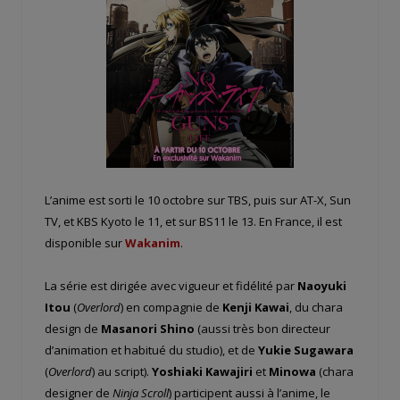
L’anime est sorti le 10 octobre sur TBS, puis sur AT-X, Sun
TV, et KBS Kyoto le 11, et sur BS11 le 13. En France, il est
disponible sur
Wakanim
.
La série est dirigée avec vigueur et fidélité par
Naoyuki
Itou
(
Overlord
) en compagnie de
Kenji Kawai
, du chara
design de
Masanori Shino
(aussi très bon directeur
d’animation et habitué du studio), et de
Yukie Sugawara
(
Overlord
) au script).
Yoshiaki Kawajiri
et
Minowa
(chara
designer de
Ninja Scroll
) participent aussi à l’anime, le