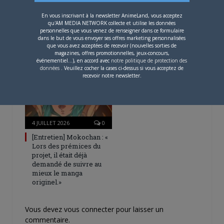
4 AOÛT 2026
0
En vous inscrivant à la newsletter AnimeLand, vous acceptez
qu'AM MEDIA NETWORK collecte et utilise les données
Une nouvelle série TV
personnelles que vous venez de renseigner dans ce formulaire
Digimon en préparation
dans le but de vous envoyer ses offres marketing personnalisées
que vous avez acceptées de recevoir (nouvelles sorties de
pour 2027
magazines, offres promotionnelles, jeux-concours,
événementiel...), en accord avec
notre politique de protection des
données
. Veuillez cocher la cases ci-dessus si vous acceptez de
recevoir notre newsletter.
4 JUILLET 2026
0
[Entretien] Mokochan : «
Lors des prémices du
projet, il était déjà
demandé de suivre au
mieux le manga
originel.»
Vous devez
vous connecter
pour laisser un
commentaire.