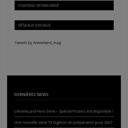
CONTENU SPONSORISÉ
RÉSEAUX SOCIAUX
Tweets by Animeland_mag
DERNIÈRES NEWS
L’AnimeLand Hors-Série – Spécial Posters est disponible !
Une nouvelle série TV Digimon en préparation pour 2027