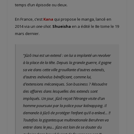
temps d’un épisode ou deux.
En France, c’est
Kana
qui propose le manga, lancé en
2014 via un
one-shot
.
Shueisha
en a édité le 8e tome le 19
mars dernier.
“Jûzô Inui est un extend : on lui a implanté un revolver
à la place de la tête. Depuis la grande guerre, il gagne
sa vie dans cette ville grouillante d’autres extends,
d’autres individus bénéficiant, comme lui,
d’extensions mécaniques. Son business ? Résoudre
des affaires dans lesquelles des extends sont
impliqués. Un jour, Jûzô reçoit l’étrange visite d’un
homme poursuivi par la police pour kidnapping. Il
demande à Jûzô de protéger l’enfant qu’il a enlevé… !!
Toutefois la gigantesque multinationale Beruhren va
entrer dans le jeu… Jûzo est loin de se douter du