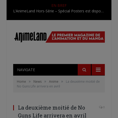
EN BREF
L’AnimeLand Hors-Série – Spécial Posters est disponible !
NAVIGATE
»
»
»
Home
News
Anime
La deuxième moitié de
No Guns Life arrivera en avril
La deuxième moitié de No
0
Guns Life arrivera en avril