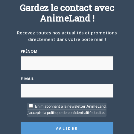
Gardez le contact avec
Défendre les couleurs d'AnimeLand était
un rêve. Il ne me reste plus qu'à
AnimeLand !
rencontrer Hiroaki Samura et je pourrai
partir tranquille.
Recevez toutes nos actualités et promotions
directement dans votre boîte mail !
ARTICLES LIÉS
PRÉNOM
E-MAIL
5 AOÛT 2026
0
L’AnimeLand Hors-Série
– Spécial Posters est
disponible !
En m'abonnant à la newsletter AnimeLand,
j'accepte la politique de confidentialité du site.