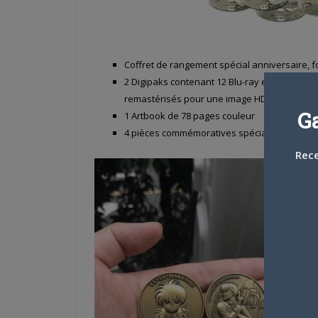
Coffret de rangement spécial anniversaire, 
2 Digipaks contenant 12 Blu-ray et l’intégrali
remastérisés pour une image HD bluffante
G
1 Artbook de 78 pages couleur
4 pièces commémoratives spéciales, en édition 
Rece