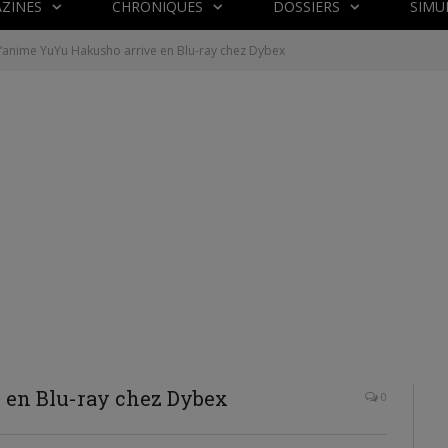
ZINES
CHRONIQUES
DOSSIERS
SIMU
’anime YuYu Hakusho arrive en Blu-ray chez Dybex
 en Blu-ray chez Dybex
0