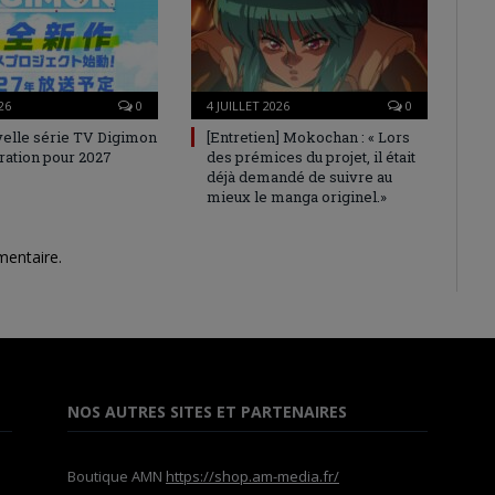
26
0
4 JUILLET 2026
0
elle série TV Digimon
[Entretien] Mokochan : « Lors
ration pour 2027
des prémices du projet, il était
déjà demandé de suivre au
mieux le manga originel.»
mentaire.
NOS AUTRES SITES ET PARTENAIRES
Boutique AMN
https://shop.am-media.fr/