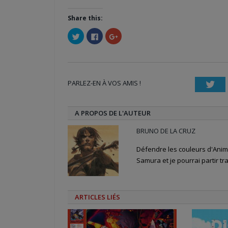
Share this:
Cliquez
Cliquez
Cliquez
pour
pour
pour
partager
partager
partager
sur
sur
sur
Twitter(ouvre
Facebook(ouvre
Google+
dans
dans
(ouvre
une
une
dans
nouvelle
nouvelle
une
PARLEZ-EN À VOS AMIS !
fenêtre)
fenêtre)
nouvelle
Twi
fenêtre)
A PROPOS DE L'AUTEUR
BRUNO DE LA CRUZ
Défendre les couleurs d'Anime
Samura et je pourrai partir tra
ARTICLES LIÉS