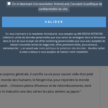
En m'abonnant à la newsletter AnimeLand, j'accepte la politique de
confidentialité du site.
 partie de l’offre.
En vous inscrivant à la newsletter AnimeLand, vous acceptez qu'AM MEDIA NETWORK
collecte et utilise les données personnelles que vous venez de renseigner dans ce formulaire
dans le but de vous envoyer ses offres marketing personnalisées que vous avez acceptées de
recevoir (nouvelles sorties de magazines, offres promotionnelles, jeux-concours,
z
Kana
. L’
anime
fut produit chez
Pierrot
, avec
Noriyuki Abe
à la
événementiel...), en accord avec
notre politique de protection des données
. Veuillez cocher
Kanada
ou le tout jeune réalisateur (à l’époque)
Akiyuki
la cases ci-dessus si vous acceptez de recevoir notre newsletter.
urprise générale, il sacrifie sa vie pour sauver celle d’un petit
rs le monde des humains, le Ningen-Kai, pour rejoindre le monde
 Daioh… L’histoire pleine d’humour et de rebondissements, tient
Yu Yu Hakusho une des séries les plus aimées au Japon.”