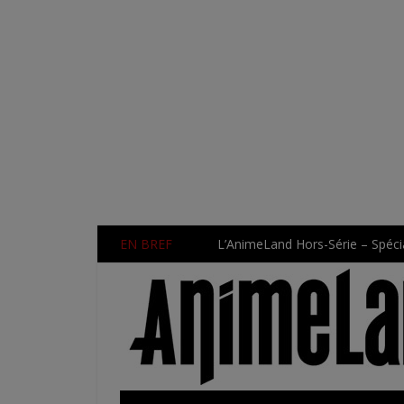
EN BREF
L’AnimeLand Hors-Série – Spécia