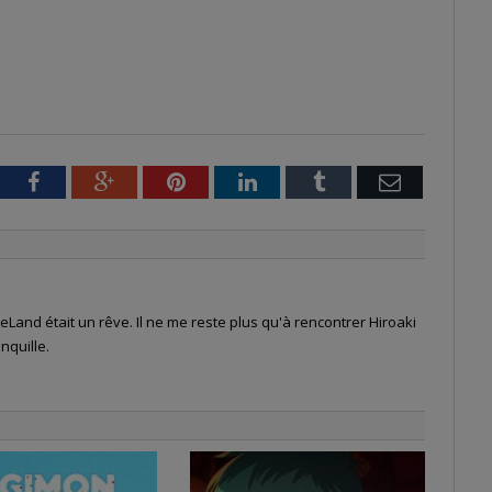
tter
Facebook
Google+
Pinterest
LinkedIn
Tumblr
Email
Land était un rêve. Il ne me reste plus qu'à rencontrer Hiroaki
nquille.