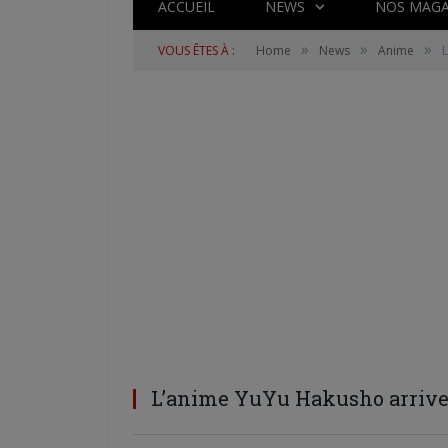
ACCUEIL
NEWS
NOS MAGA
»
»
»
VOUS ÊTES À :
Home
News
Anime
L
L’anime YuYu Hakusho arrive