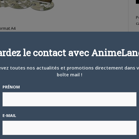
P
c
format A4
té des 112 épisodes de la série (en VOSTF et VF) entièrement
ardez le contact avec AnimeLand
limitée, finition “or ancien”, tirage unique.
S
vez toutes nos actualités et promotions directement dans 
boîte mail !
PRÉNOM
E-MAIL
T