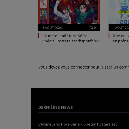
5 AOÛT 2026
0
4 AOÛT 20
L’AnimeLand Hors-Série –
Une nouv
Spécial Posters est disponible !
en prépa
Vous devez
vous connecter
pour laisser un com
DERNIÈRES NEWS
L’AnimeLand Hors-Série – Spécial Posters est