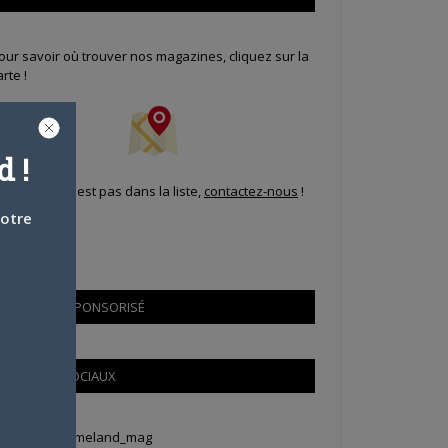
our savoir où trouver nos magazines, cliquez sur la
arte !
 !
i votre ville n'est pas dans la liste,
contactez-nous
!
votre
CONTENU SPONSORISÉ
RÉSEAUX SOCIAUX
weets by Animeland_mag