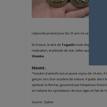
L’épisode produit pour les 25 ans ne semble pas faire
En France, le titre de
Togashi
reste disponible che
réalisation, et pléiade de star, telles que la légende
Shimbo
.
Résumé :
“Yusuke Urameshi est un jeune voyou de 14 ans. A la s
garçon, lors d’un accident de voiture. Il quitte alo
spirituel, le Rei-Kai, gouverné par l’empereur Enma
en haleine les spectateurs de tous âges et fait de 
Source : Dybex