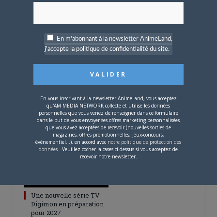
ARTICLES LIÉS
En m'abonnant à la newsletter AnimeLand,
j'accepte la politique de confidentialité du site.
5 AOÛT 2026
0
L’AnimeLand Hors-Série
En vous inscrivant à la newsletter AnimeLand, vous acceptez
– Spécial Posters est
qu'AM MEDIA NETWORK collecte et utilise les données
disponible !
personnelles que vous venez de renseigner dans ce formulaire
dans le but de vous envoyer ses offres marketing personnalisées
que vous avez acceptées de recevoir (nouvelles sorties de
magazines, offres promotionnelles, jeux-concours,
événementiel...), en accord avec
notre politique de protection des
données
. Veuillez cocher la cases ci-dessus si vous acceptez de
recevoir notre newsletter.
4 AOÛT 2026
0
Une nouvelle série TV
Digimon en préparation
pour 2027