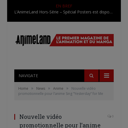
EN BREF
L’AnimeLand Hors-Série – Spécial Posters est disponible !
NAVIGATE
»
»
»
Home
News
Anime
Nouvelle vidéo
promotionnelle pour l’anime Sing “Yesterday” for Me
Nouvelle vidéo
0
promotionnelle pour l’anime