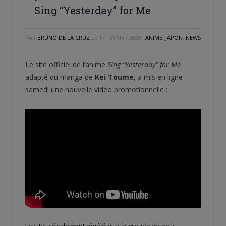
Sing “Yesterday” for Me
PAR
BRUNO DE LA CRUZ
LE
17 FÉVRIER 2020
ANIME
,
JAPON
,
NEWS
Le site officiel de l’anime
Sing “Yesterday” for Me
adapté du manga de
Kei Toume
, a mis en ligne
samedi une nouvelle vidéo promotionnelle :
Le site a également révélé que le groupe de rock