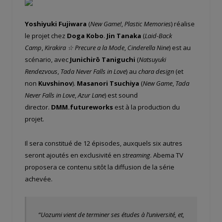
Yoshiyuki Fujiwara
(
New Game!
,
Plastic Memories
) réalise
le projet chez
Doga Kobo
.
Jin Tanaka
(
Laid-Back
Camp
,
Kirakira ☆ Precure a la Mode
,
Cinderella Nine
) est au
scénario, avec
Junichirō Taniguchi
(
Natsuyuki
Rendezvous
,
Tada Never Falls in Love
) au
chara design
(et
non
Kuvshinov
).
Masanori Tsuchiya
(
New Game
,
Tada
Never Falls in Love
,
Azur Lane
) est sound
director.
DMM.futureworks
est à la production du
projet.
Il sera constitué de 12 épisodes, auxquels six autres
seront ajoutés en exclusivité en
streaming
. Abema TV
proposera ce contenu sitôt la diffusion de la série
achevée.
“Uozumi vient de terminer ses études à l’université, et,