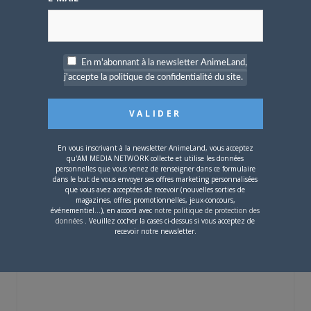
pour 2027
En m'abonnant à la newsletter AnimeLand,
j'accepte la politique de confidentialité du site.
4 JUILLET 2026
0
[Entretien] Mokochan : «
Lors des prémices du
En vous inscrivant à la newsletter AnimeLand, vous acceptez
projet, il était déjà
qu'AM MEDIA NETWORK collecte et utilise les données
demandé de suivre au
personnelles que vous venez de renseigner dans ce formulaire
dans le but de vous envoyer ses offres marketing personnalisées
mieux le manga
que vous avez acceptées de recevoir (nouvelles sorties de
originel.»
magazines, offres promotionnelles, jeux-concours,
événementiel...), en accord avec
notre politique de protection des
données
. Veuillez cocher la cases ci-dessus si vous acceptez de
Vous devez
vous connecter
pour laisser un
recevoir notre newsletter.
commentaire.