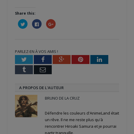
Share this:
Cliquez
Cliquez
Cliquez
pour
pour
pour
partager
partager
partager
sur
sur
sur
Twitter(ouvre
Facebook(ouvre
Google+
dans
dans
(ouvre
une
une
dans
nouvelle
nouvelle
une
PARLEZ-EN À VOS AMIS !
fenêtre)
fenêtre)
nouvelle
fenêtre)
Twitter
Facebook
Google+
Pinterest
LinkedIn
Tumblr
Email
A PROPOS DE L'AUTEUR
BRUNO DE LA CRUZ
Défendre les couleurs d'AnimeLand était
un rêve. Il ne me reste plus qu'à
rencontrer Hiroaki Samura et je pourrai
partir tranquille.