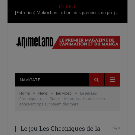
EN BREF
[Entretien] Mokochan : « Lors des prémices du projet, il était déjà demandé de suivre au mieux le manga originel.»
NAVIGATE
»
»
»
Home
News
Jeu vidéo
Le jeu Les
Chroniques de la Guerre de Lodoss disponible en
accès-anticipé sur Steam dès mars
Le jeu Les Chroniques de la
0