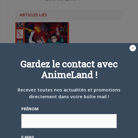
ARTICLES LIÉS
5 AOÛT 2026
0
Gardez le contact avec
L’AnimeLand Hors-Série
– Spécial Posters est
AnimeLand !
disponible !
Recevez toutes nos actualités et promotions
directement dans votre boîte mail !
PRÉNOM
4 AOÛT 2026
0
Une nouvelle série TV
Digimon en préparation
E-MAIL