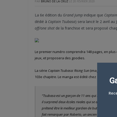
PAR
BRUNO DE LA CRUZ
LE
20 FÉVRIER 2020
La 6e édition du
Grand Jump
indique que
Captain
dédié à
Captain Tsubasa
) sera lancé le 2 avril
off/one shot
de la franchise et sera proposé cha
Le premier numéro comprendra 148 pages, en plus du
jeux, et proposera des goodies.
La série
Captain Tsubasa: Rising Sun
(image de gauche
103e chapitre. Le manga est édité chez
Glénat
en Fr
G
Rece
“Tsubasa est un garçon de 11 ans qui ne vit que pour 
il surprend deux écoles rivales qui se disputent le 
prétend être le meilleur gardien de but du Japon, il 
fait remarquer par Roberto, un ancien membre de l’