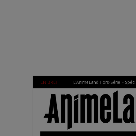
EN BREF
L’AnimeLand Hors-Série – Spécia