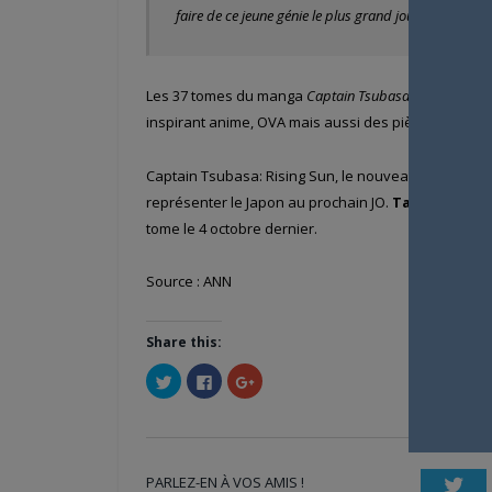
faire de ce jeune génie le plus grand joueur de foot j
Les 37 tomes du manga
Captain Tsubasa
sont arrivé
inspirant anime, OVA mais aussi des pièces de théâtr
Captain Tsubasa: Rising Sun, le nouveau titre de l
représenter le Japon au prochain JO.
Takahashi
a l
tome le 4 octobre dernier.
Source : ANN
Share this:
Cliquez
Cliquez
Cliquez
pour
pour
pour
partager
partager
partager
sur
sur
sur
Twitter(ouvre
Facebook(ouvre
Google+
dans
dans
(ouvre
une
une
dans
nouvelle
nouvelle
une
PARLEZ-EN À VOS AMIS !
fenêtre)
fenêtre)
nouvelle
Twi