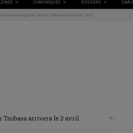
ZINES
CHRONIQUES
DOSSIERS
SIMU
n nouveau magazine Captain Tsubasa arrivera le 2 avril
subasa arrivera le 2 avril
0