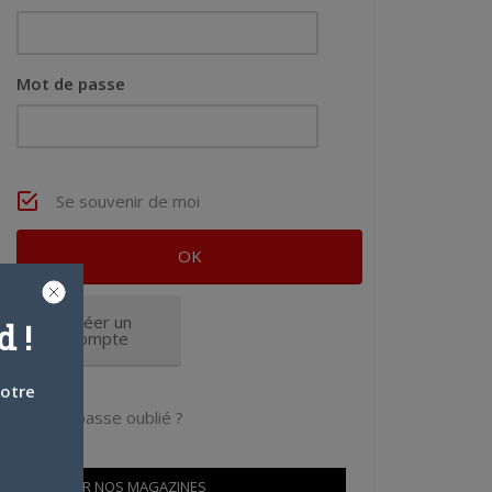
Mot de passe
Se souvenir de moi
Créer un
 !
compte
votre
Mot de passe oublié ?
OÙ TROUVER NOS MAGAZINES