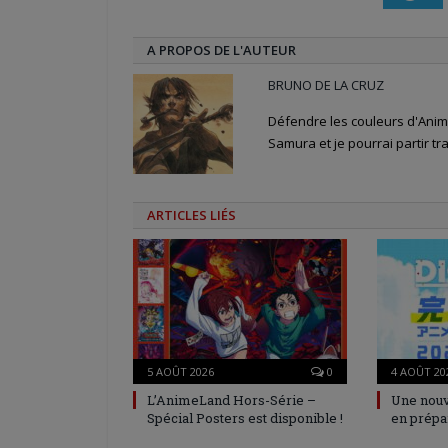
fenêtre)
A PROPOS DE L'AUTEUR
BRUNO DE LA CRUZ
Défendre les couleurs d'Anime
Samura et je pourrai partir tra
ARTICLES LIÉS
5 AOÛT 2026
0
4 AOÛT 20
L’AnimeLand Hors-Série –
Une nouv
Spécial Posters est disponible !
en prépa