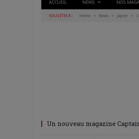
ACCUEIL
NEWS
NOS MAGA
»
»
»
VOUS ÊTES À :
Home
News
Japon
U
Un nouveau magazine Captain T