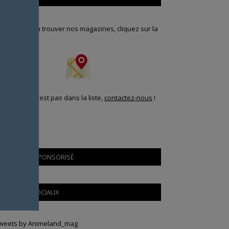
our savoir où trouver nos magazines, cliquez sur la
arte !
i votre ville n'est pas dans la liste,
contactez-nous
!
CONTENU SPONSORISÉ
RÉSEAUX SOCIAUX
weets by Animeland_mag