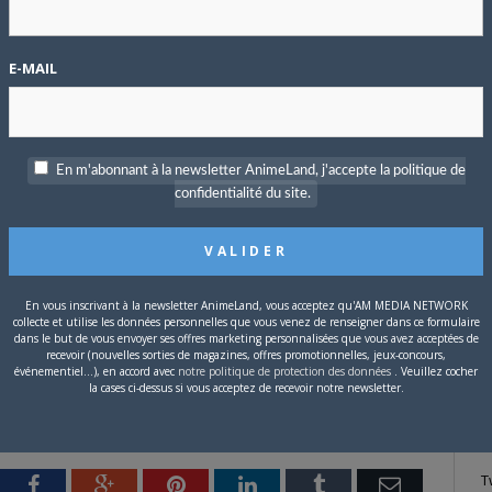
aponais !”
P
E-MAIL
c
s chez
Shueisha
via le
Weekly Shonen Jump
de 1981 à 1988,
e. Le titre est disponible dans 20 pays.
En m'abonnant à la newsletter AnimeLand, j'accepte la politique de
a franchise, met en scène Tsubasa dans sa volonté de
confidentialité du site.
ancé le manga en décembre 2013, et
Shueisha
a sorti le 12e
S
En vous inscrivant à la newsletter AnimeLand, vous acceptez qu'AM MEDIA NETWORK
collecte et utilise les données personnelles que vous venez de renseigner dans ce formulaire
dans le but de vous envoyer ses offres marketing personnalisées que vous avez acceptées de
recevoir (nouvelles sorties de magazines, offres promotionnelles, jeux-concours,
événementiel...), en accord avec
notre politique de protection des données
. Veuillez cocher
la cases ci-dessus si vous acceptez de recevoir notre newsletter.
T
tter
Facebook
Google+
Pinterest
LinkedIn
Tumblr
Email