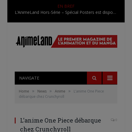
EN BREF
L’AnimeLand Hors-Série – Spécial Posters est disponible !
NAVIGATE
»
»
»
Home
News
Anime
L’anime One Piece
débarque chez Crunchyroll
L’anime One Piece débarque
0
chez Crunchyroll