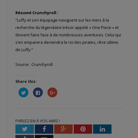
Résumé Crunchyroll :
“Luffy et son équipage naviguent sur les mers à la
recherche du légendaire trésor appelé « One Piece » et
doivent faire face à de nombreuses aventures. Celui qui
s’en emparera deviendra le roi des pirates, rêve ultime
de Luffy.”
Source : Crunchyroll
Share this:
Cliquez
Cliquez
Cliquez
pour
pour
pour
partager
partager
partager
sur
sur
sur
Twitter(ouvre
Facebook(ouvre
Google+
dans
dans
(ouvre
une
une
dans
nouvelle
nouvelle
une
PARLEZ-EN À VOS AMIS !
fenêtre)
fenêtre)
nouvelle
fenêtre)
Twitter
Facebook
Google+
Pinterest
LinkedIn