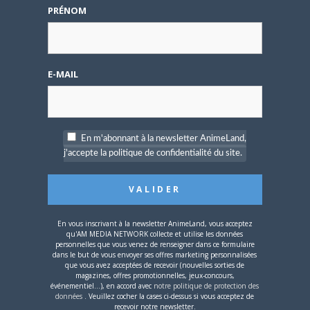
PRÉNOM
disponible !
E-MAIL
4 AOÛT 2026
0
Une nouvelle série TV
En m'abonnant à la newsletter AnimeLand,
Digimon en préparation
j'accepte la politique de confidentialité du site.
pour 2027
En vous inscrivant à la newsletter AnimeLand, vous acceptez
qu'AM MEDIA NETWORK collecte et utilise les données
personnelles que vous venez de renseigner dans ce formulaire
dans le but de vous envoyer ses offres marketing personnalisées
4 JUILLET 2026
0
que vous avez acceptées de recevoir (nouvelles sorties de
magazines, offres promotionnelles, jeux-concours,
[Entretien] Mokochan : «
événementiel...), en accord avec
notre politique de protection des
Lors des prémices du
données
. Veuillez cocher la cases ci-dessus si vous acceptez de
recevoir notre newsletter.
projet, il était déjà