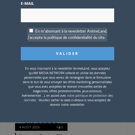
rencontrer Hiroaki Samura et je pourrai
E-MAIL
partir tranquille.
ARTICLES LIÉS
En m'abonnant à la newsletter AnimeLand,
j'accepte la politique de confidentialité du site.
5 AOÛT 2026
0
En vous inscrivant à la newsletter AnimeLand, vous acceptez
L’AnimeLand Hors-Série
qu'AM MEDIA NETWORK collecte et utilise les données
– Spécial Posters est
personnelles que vous venez de renseigner dans ce formulaire
disponible !
dans le but de vous envoyer ses offres marketing personnalisées
que vous avez acceptées de recevoir (nouvelles sorties de
magazines, offres promotionnelles, jeux-concours,
événementiel...), en accord avec
notre politique de protection des
données
. Veuillez cocher la cases ci-dessus si vous acceptez de
recevoir notre newsletter.
4 AOÛT 2026
0