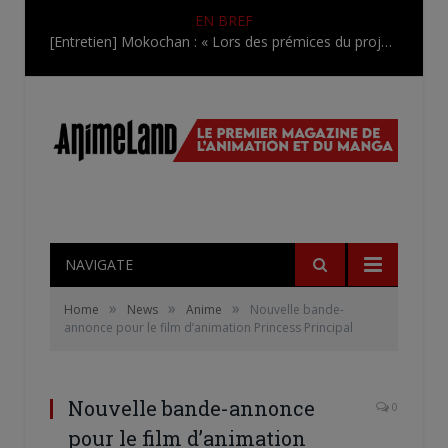
EN BREF
[Entretien] Mokochan : « Lors des prémices du projet, il était déjà demandé de suivre au mieux le manga originel.»
NAVIGATE
»
»
»
Home
News
Anime
Nouvelle bande-
annonce pour le film d’animation Princess Principal
Nouvelle bande-annonce
0
pour le film d’animation