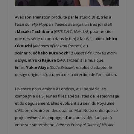
Avec son animation produite par le studio
3Hz
, très à
l’aise sur
Flip Flappers
, l’
anime
avançait un très joli staff
:
Masaki Tachibana
(
GITS S.A.C, Noir, L/R
, pour ne citer
que des série un peu dans le ton) à la réalisation,
Ichiro
Okouchi
(
Kabaneri of the Iron Fortress
) au
scénario,
Kôhako Kurobochi
(
L’Odyssé de Kino
) au
main-
design
, et
Yuki Kajiura
(
SAO
,
Erased
) à la musique.
Enfin,
Yukie Akiya
(
Code:Breaker
), en plus d’adapter le
design original, s’occupera de la direction de l’animation.
L’histoire nous amène à Londres, au 19e siècle, en
compagnie de 5 jeunes filles spécialistes de l’espionnage
et du déguisement. Elles évoluent au sein du Royaume
d’Albion, déchiré en deux par un Mur. Notez enfin que ce
projet
anime
s’accompagne d’un opus vidéo-ludique à
venir sur smartphone,
Princess Principal
Game of Mission
.