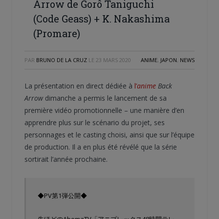
Arrow de Gorô Taniguchi
(Code Geass) + K. Nakashima
(Promare)
PAR
BRUNO DE LA CRUZ
LE
23 MARS 2020
ANIME
,
JAPON
,
NEWS
La présentation en direct dédiée à
l’
anime
Back
Arrow
dimanche a permis le lancement de sa
première vidéo promotionnelle – une manière d’en
apprendre plus sur le scénario du projet, ses
personnages et le casting choisi, ainsi que sur l’équipe
de production. Il a en plus été révélé que la série
sortirait l’année prochaine.
◆PV第1弾公開◆