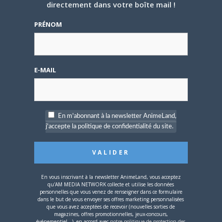
nouvelle
nouvelle
une
directement dans votre boîte mail !
PARLEZ-EN À VOS AMIS !
fenêtre)
fenêtre)
nouvelle
fenêtre)
Twitter
Facebook
Google+
Pinterest
LinkedIn
PRÉNOM
Tumblr
Email
A PROPOS DE L'AUTEUR
E-MAIL
BRUNO DE LA CRUZ
Défendre les couleurs d'AnimeLand était
En m'abonnant à la newsletter AnimeLand,
un rêve. Il ne me reste plus qu'à
j'accepte la politique de confidentialité du site.
rencontrer Hiroaki Samura et je pourrai
partir tranquille.
ARTICLES LIÉS
En vous inscrivant à la newsletter AnimeLand, vous acceptez
qu'AM MEDIA NETWORK collecte et utilise les données
personnelles que vous venez de renseigner dans ce formulaire
dans le but de vous envoyer ses offres marketing personnalisées
que vous avez acceptées de recevoir (nouvelles sorties de
magazines, offres promotionnelles, jeux-concours,
événementiel...), en accord avec
notre politique de protection des