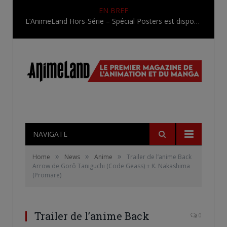
EN BREF
L’AnimeLand Hors-Série – Spécial Posters est disponible !
NAVIGATE
»
»
»
Home
News
Anime
Trailer de l’anime Back
Arrow de Gorô Taniguchi (Code Geass) + K. Nakashima
(Promare)
Trailer de l’anime Back
0