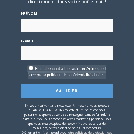
directement dans votre boîte mail !
5 AOÛT 2026
0
L’AnimeLand Hors-Série
PRÉNOM
– Spécial Posters est
disponible !
E-MAIL
4 AOÛT 2026
0
En m'abonnant à la newsletter AnimeLand,
j'accepte la politique de confidentialité du site.
Une nouvelle série TV
Digimon en préparation
pour 2027
En vous inscrivant à la newsletter AnimeLand, vous acceptez
qu'AM MEDIA NETWORK collecte et utilise les données
personnelles que vous venez de renseigner dans ce formulaire
dans le but de vous envoyer ses offres marketing personnalisées
que vous avez acceptées de recevoir (nouvelles sorties de
magazines, offres promotionnelles, jeux-concours,
4 JUILLET 2026
0
événementiel...), en accord avec
notre politique de protection des