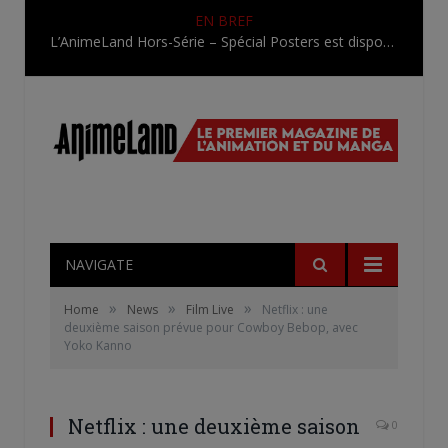
EN BREF
L’AnimeLand Hors-Série – Spécial Posters est disponible !
NAVIGATE
»
»
»
Home
News
Film Live
Netflix : une
deuxième saison prévue pour Cowboy Bebop, avec
Yoko Kanno
Netflix : une deuxième saison
0