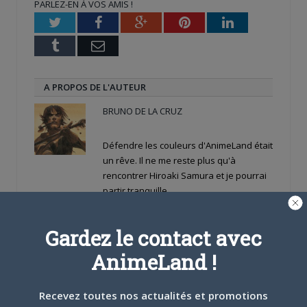
PARLEZ-EN À VOS AMIS !
fenêtre)
fenêtre)
nouvelle
fenêtre)
Twitter
Facebook
Google+
Pinterest
LinkedIn
Tumblr
Email
A PROPOS DE L'AUTEUR
BRUNO DE LA CRUZ
Défendre les couleurs d'AnimeLand était
un rêve. Il ne me reste plus qu'à
rencontrer Hiroaki Samura et je pourrai
partir tranquille.
ARTICLES LIÉS
Gardez le contact avec
AnimeLand !
Recevez toutes nos actualités et promotions