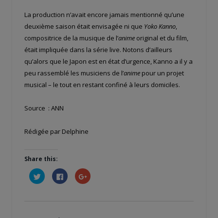
La production n’avait encore jamais mentionné qu’une
deuxième saison était envisagée ni que
Yoko Kanno
,
compositrice de la musique de l’
anime
original et du film,
était impliquée dans la série live. Notons d’ailleurs
qu’alors que le Japon est en état d’urgence, Kanno a il y a
peu rassemblé les musiciens de l’
anime
pour un projet
musical – le tout en restant confiné à leurs domiciles.
Source : ANN
Rédigée par Delphine
Share this:
Cliquez
Cliquez
Cliquez
pour
pour
pour
partager
partager
partager
sur
sur
sur
Twitter(ouvre
Facebook(ouvre
Google+
dans
dans
(ouvre
une
une
dans
nouvelle
nouvelle
une