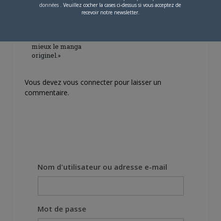
données
. Veuillez cocher la cases ci-dessus si vous acceptez de
[Entretien] Mokochan : «
recevoir notre newsletter.
Lors des prémices du
projet, il était déjà
demandé de suivre au
mieux le manga
originel.»
Vous devez
vous connecter
pour laisser un
commentaire.
Nom d'utilisateur ou adresse e-mail
Mot de passe