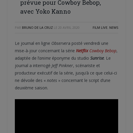
prévue pour Cowboy Bebop,
avec Yoko Kanno
PAR
BRUNO DE LA CRUZ
LE
20 AVRIL 2020
FILM LIVE
,
NEWS
Le journal en ligne
Observer
a posté vendredi une
mise-à-jour concernant la série
Netflix
Cowboy Bebop
,
adaptée de l’
anime
éponyme du studio
Sunrise
. Le
journal a interrogé
Jeff Pinkner
, scénariste et
producteur exécutif de la série, jusqu’à ce que celui-ci
ne dévoile des «
notes
» concernant le script d’une
deuxième saison.