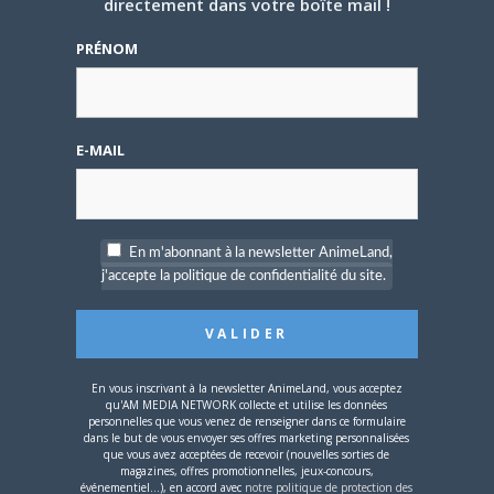
directement dans votre boîte mail !
5 AOÛT 2026
0
L’AnimeLand Hors-Série
PRÉNOM
– Spécial Posters est
disponible !
E-MAIL
4 AOÛT 2026
0
En m'abonnant à la newsletter AnimeLand,
Une nouvelle série TV
j'accepte la politique de confidentialité du site.
Digimon en préparation
pour 2027
En vous inscrivant à la newsletter AnimeLand, vous acceptez
qu'AM MEDIA NETWORK collecte et utilise les données
personnelles que vous venez de renseigner dans ce formulaire
dans le but de vous envoyer ses offres marketing personnalisées
que vous avez acceptées de recevoir (nouvelles sorties de
magazines, offres promotionnelles, jeux-concours,
4 JUILLET 2026
0
événementiel...), en accord avec
notre politique de protection des