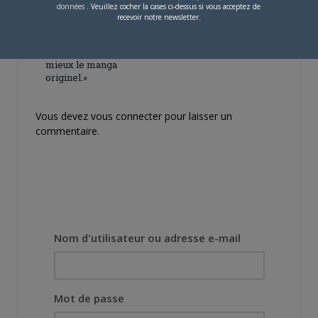
données
. Veuillez cocher la cases ci-dessus si vous acceptez de
[Entretien] Mokochan : «
recevoir notre newsletter.
Lors des prémices du
projet, il était déjà
demandé de suivre au
mieux le manga
originel.»
Vous devez
vous connecter
pour laisser un
commentaire.
Nom d'utilisateur ou adresse e-mail
Mot de passe