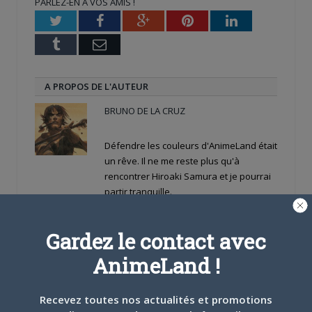
PARLEZ-EN À VOS AMIS !
fenêtre)
fenêtre)
nouvelle
fenêtre)
Twitter
Facebook
Google+
Pinterest
LinkedIn
Tumblr
Email
A PROPOS DE L'AUTEUR
BRUNO DE LA CRUZ
Défendre les couleurs d'AnimeLand était
un rêve. Il ne me reste plus qu'à
rencontrer Hiroaki Samura et je pourrai
partir tranquille.
ARTICLES LIÉS
Gardez le contact avec
AnimeLand !
Recevez toutes nos actualités et promotions