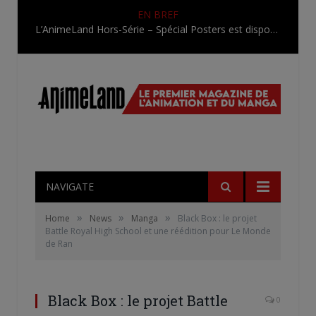
EN BREF
L’AnimeLand Hors-Série – Spécial Posters est disponible !
NAVIGATE
»
»
»
Home
News
Manga
Black Box : le projet
Battle Royal High School et une réédition pour Le Monde
de Ran
Black Box : le projet Battle
0