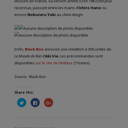
obscure en France, sa version anime (OVA 1987) est plus
reconnue, passant entre les mains d’
Ichiro Itano
ou
encore
Nobuteru Yuki
au
chara design
.
Enfin,
Black Box
annonce une réédition à 300 unités de
Le Monde de Ran
d’
Aki Irie
. Les précommandes sont
disponibles
sur le site de l’éditeur
(7 tomes).
Source : Black Box
Share this:
Cliquez
Cliquez
Cliquez
pour
pour
pour
partager
partager
partager
sur
sur
sur
Twitter(ouvre
Facebook(ouvre
Google+
dans
dans
(ouvre
une
une
dans
nouvelle
nouvelle
une