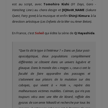
est au script, avec
Tomohiro Kishi
(
91 Days, Garo -
Vanishing Line-
) au
chara design
et
[K]NoW_NAME
(
Sakura
Quest, Fairy gone
) à la musique et enfin
Shinji Kimura
à la
direction artistique (
Les Enfants de la Mer
ou
Amer Beton).
En France, c’est
Soleil
qui édite la série de
Q Hayashida
.
“Que t’a dit le type à l’intérieur ? » Dans un futur post-
apocalyptique, deux populations complètement
différentes se côtoient dans un univers lugubre et
glauque. Dans le monde des « mages », ceux-ci ont la
faculté de faire apparaître des passages et
s’adonnent aux plaisirs de la mutation sur des
cobayes, qui vivent à « Hole », repère des
malheureuses victimes mutilées. Caïman, qui n’a pas
toujours vécu avec une tête de lézard, raffole des
gyozas de son amie Nikaidô et recherche par tous les