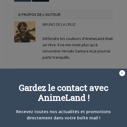
A PROPOS DE L'AUTEUR
BRUNO DE LA CRUZ
Défendre les couleurs d'AnimeLand était
un rêve. Il ne me reste plus qu'à
rencontrer Hiroaki Samura et je pourrai
partir tranquille.
ARTICLES LIÉS
Gardez le contact avec
AnimeLand !
5 AOÛT 2026
0
Recevez toutes nos actualités et promotions
L’AnimeLand Hors-Série
directement dans votre boîte mail !
– Spécial Posters est