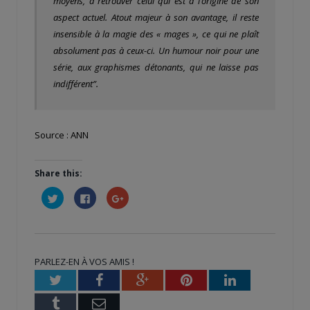
moyens, à retrouver celui qui est à l’origine de son
aspect actuel. Atout majeur à son avantage, il reste
insensible à la magie des « mages », ce qui ne plaît
absolument pas à ceux-ci. Un humour noir pour une
série, aux graphismes détonants, qui ne laisse pas
indifférent”.
Source : ANN
Share this:
Cliquez
Cliquez
Cliquez
pour
pour
pour
partager
partager
partager
sur
sur
sur
Twitter(ouvre
Facebook(ouvre
Google+
dans
dans
(ouvre
une
une
dans
nouvelle
nouvelle
une
PARLEZ-EN À VOS AMIS !
fenêtre)
fenêtre)
nouvelle
fenêtre)
Twitter
Facebook
Google+
Pinterest
LinkedIn
Tumblr
Email