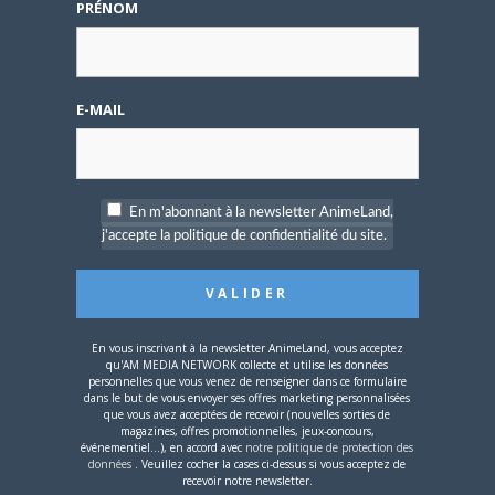
disponible !
PRÉNOM
E-MAIL
4 AOÛT 2026
0
Une nouvelle série TV
En m'abonnant à la newsletter AnimeLand,
Digimon en préparation
pour 2027
j'accepte la politique de confidentialité du site.
En vous inscrivant à la newsletter AnimeLand, vous acceptez
qu'AM MEDIA NETWORK collecte et utilise les données
personnelles que vous venez de renseigner dans ce formulaire
dans le but de vous envoyer ses offres marketing personnalisées
4 JUILLET 2026
0
que vous avez acceptées de recevoir (nouvelles sorties de
magazines, offres promotionnelles, jeux-concours,
[Entretien] Mokochan : «
événementiel...), en accord avec
notre politique de protection des
Lors des prémices du
données
. Veuillez cocher la cases ci-dessus si vous acceptez de
projet, il était déjà
recevoir notre newsletter.