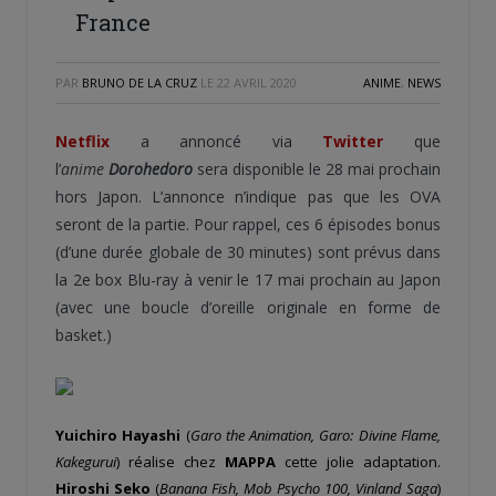
France
PAR
BRUNO DE LA CRUZ
LE
22 AVRIL 2020
ANIME
,
NEWS
Netflix
a annoncé via
Twitter
que
l’
anime
Dorohedoro
sera disponible le 28 mai prochain
hors Japon. L’annonce n’indique pas que les OVA
seront de la partie. Pour rappel, ces 6 épisodes bonus
(d’une durée globale de 30 minutes) sont prévus dans
la 2e box Blu-ray à venir le 17 mai prochain au Japon
(avec une boucle d’oreille originale en forme de
basket.)
Yuichiro Hayashi
(
Garo the Animation, Garo: Divine Flame,
Kakegurui
) réalise chez
MAPPA
cette jolie adaptation.
Hiroshi Seko
(
Banana Fish, Mob Psycho 100, Vinland Saga
)