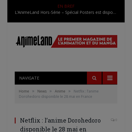
EN BREF
L’AnimeLand Hors-Série – Spécial Posters est disponible !
NAVIGATE
»
»
»
Home
News
Anime
Netflix : l’anime
Dorohedoro disponible le 28 mai en France
Netflix : l’anime Dorohedoro
0
disponible le 28 mai en