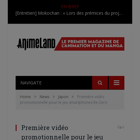
EN BREF
[Entretien] Mokochan : « Lors des prémices du projet, il était déjà demandé de suivre au mieux le manga originel.»
NAVIGATE
»
»
»
Home
News
Japon
Première vidéo
promotionnelle pour le jeu smartphones Re:Zero
Première vidéo
0
promotionnelle pour le jeu