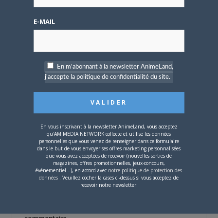
4 AOÛT 2026
0
E-MAIL
Une nouvelle série TV
Digimon en préparation
pour 2027
En m'abonnant à la newsletter AnimeLand,
j'accepte la politique de confidentialité du site.
4 JUILLET 2026
0
En vous inscrivant à la newsletter AnimeLand, vous acceptez
qu'AM MEDIA NETWORK collecte et utilise les données
[Entretien] Mokochan : «
personnelles que vous venez de renseigner dans ce formulaire
Lors des prémices du
dans le but de vous envoyer ses offres marketing personnalisées
projet, il était déjà
que vous avez acceptées de recevoir (nouvelles sorties de
magazines, offres promotionnelles, jeux-concours,
demandé de suivre au
événementiel...), en accord avec
notre politique de protection des
mieux le manga
données
. Veuillez cocher la cases ci-dessus si vous acceptez de
originel.»
recevoir notre newsletter.
Vous devez
vous connecter
pour laisser un