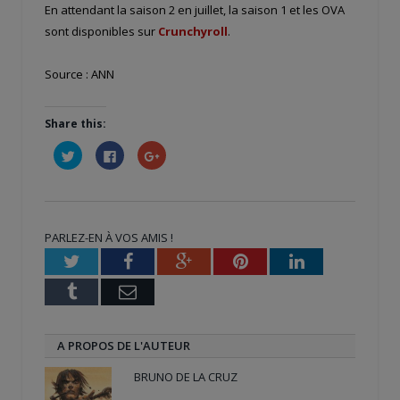
En attendant la saison 2 en juillet, la saison 1 et les OVA
sont disponibles sur
Crunchyroll
.
Source : ANN
Share this:
Cliquez
Cliquez
Cliquez
pour
pour
pour
partager
partager
partager
sur
sur
sur
Twitter(ouvre
Facebook(ouvre
Google+
dans
dans
(ouvre
une
une
dans
nouvelle
nouvelle
une
PARLEZ-EN À VOS AMIS !
fenêtre)
fenêtre)
nouvelle
fenêtre)
Twitter
Facebook
Google+
Pinterest
LinkedIn
Tumblr
Email
A PROPOS DE L'AUTEUR
BRUNO DE LA CRUZ