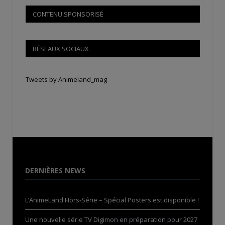
CONTENU SPONSORISÉ
RÉSEAUX SOCIAUX
Tweets by Animeland_mag
DERNIÈRES NEWS
L’AnimeLand Hors-Série – Spécial Posters est disponible !
Une nouvelle série TV Digimon en préparation pour 2027