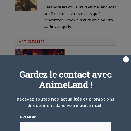
Défendre les couleurs d'AnimeLand était
un rêve. Il ne me reste plus qu'à
rencontrer Hiroaki Samura et je pourrai
partir tranquille.
ARTICLES LIÉS
Gardez le contact avec
5 AOÛT 2026
0
AnimeLand !
L’AnimeLand Hors-Série
– Spécial Posters est
Recevez toutes nos actualités et promotions
disponible !
directement dans votre boîte mail !
PRÉNOM