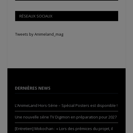
RÉSEAUX SOCIAUX
Tweets by Animeland_mag
DERNIÈRES NEWS
L’AnimeLand Hors-Série – Spécial Posters est disponible !
Une nouvelle série TV Digimon en préparation pour 2027
[Entretien] Mokochan : « Lors des prémices du projet, il