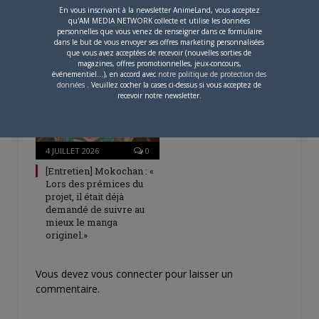
En vous inscrivant à la newsletter AnimeLand, vous acceptez
Une nouvelle série TV
qu'AM MEDIA NETWORK collecte et utilise les données
Digimon en préparation
personnelles que vous venez de renseigner dans ce formulaire
dans le but de vous envoyer ses offres marketing personnalisées
pour 2027
que vous avez acceptées de recevoir (nouvelles sorties de
magazines, offres promotionnelles, jeux-concours,
événementiel...), en accord avec
notre politique de protection des
données
. Veuillez cocher la cases ci-dessus si vous acceptez de
recevoir notre newsletter.
4 JUILLET 2026
0
[Entretien] Mokochan : «
Lors des prémices du
projet, il était déjà
demandé de suivre au
mieux le manga
originel.»
Vous devez
vous connecter
pour laisser un
commentaire.