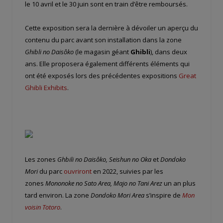
le 10 avril et le 30 juin sont en train d’être remboursés.
Cette exposition sera la dernière à dévoiler un aperçu du
contenu du parc avant son installation dans la zone
Ghibli no Daisôko
(le magasin géant
Ghibli
), dans deux
ans. Elle proposera également différents éléments qui
ont été exposés lors des précédentes expositions
Great
Ghibli Exhibits
.
Les zones
Ghbili no Daisôko, Seishun no Oka
et
Dondoko
Mori
du parc
ouvriront
en 2022, suivies par les
zones
Mononoke no Sato Area, Majo no Tani Arez
un an plus
tard environ. La zone
Dondoko Mori Area
s’inspire de
Mon
voisin Totoro
.