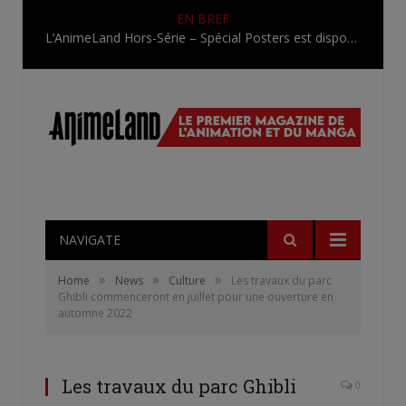
EN BREF
L’AnimeLand Hors-Série – Spécial Posters est disponible !
NAVIGATE
»
»
»
Home
News
Culture
Les travaux du parc
Ghibli commenceront en juillet pour une ouverture en
automne 2022
Les travaux du parc Ghibli
0