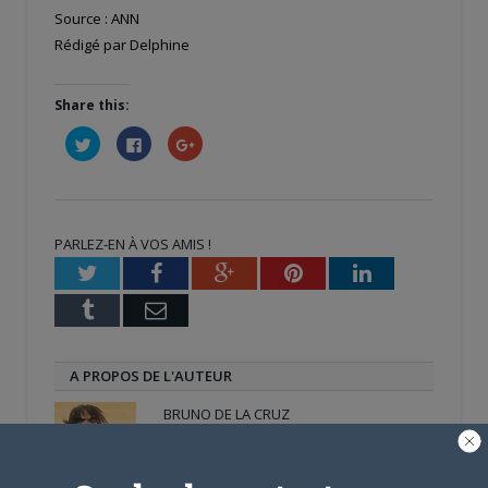
Source : ANN
Rédigé par Delphine
Share this:
Cliquez
Cliquez
Cliquez
pour
pour
pour
partager
partager
partager
sur
sur
sur
Twitter(ouvre
Facebook(ouvre
Google+
dans
dans
(ouvre
une
une
dans
nouvelle
nouvelle
une
PARLEZ-EN À VOS AMIS !
fenêtre)
fenêtre)
nouvelle
fenêtre)
Twitter
Facebook
Google+
Pinterest
LinkedIn
Tumblr
Email
A PROPOS DE L'AUTEUR
BRUNO DE LA CRUZ
Défendre les couleurs d'AnimeLand était