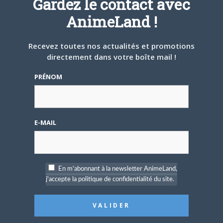
Gardez le contact avec
un rêve. Il ne me reste plus qu'à
rencontrer Hiroaki Samura et je pourrai
AnimeLand !
partir tranquille.
Recevez toutes nos actualités et promotions
ARTICLES LIÉS
directement dans votre boîte mail !
PRÉNOM
5 AOÛT 2026
0
E-MAIL
L’AnimeLand Hors-Série
– Spécial Posters est
disponible !
En m'abonnant à la newsletter AnimeLand,
j'accepte la politique de confidentialité du site.
4 AOÛT 2026
0