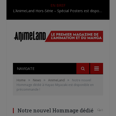
EN BREF
L’AnimeLand Hors-Série – Spécial Posters est disponible !
NAVIGATE
»
»
»
Home
News
AnimeLand
Notre nouvel
Hommage dédié à Hayao Miyazaki est disponible en
précommande !
Notre nouvel Hommage dédié
0