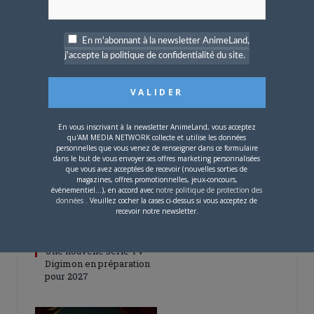
En m'abonnant à la newsletter AnimeLand,
j'accepte la politique de confidentialité du site.
5 AOÛT 2026
0
L’AnimeLand Hors-Série
– Spécial Posters est
disponible !
En vous inscrivant à la newsletter AnimeLand, vous acceptez
qu'AM MEDIA NETWORK collecte et utilise les données
personnelles que vous venez de renseigner dans ce formulaire
dans le but de vous envoyer ses offres marketing personnalisées
que vous avez acceptées de recevoir (nouvelles sorties de
magazines, offres promotionnelles, jeux-concours,
événementiel...), en accord avec
notre politique de protection des
données
. Veuillez cocher la cases ci-dessus si vous acceptez de
recevoir notre newsletter.
4 AOÛT 2026
0
Une nouvelle série TV
Digimon en préparation
pour 2027