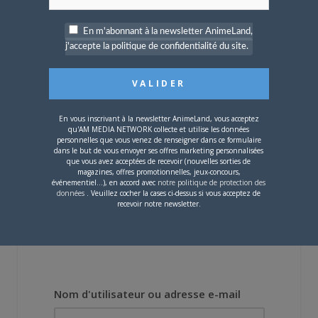
En m'abonnant à la newsletter AnimeLand,
j'accepte la politique de confidentialité du site.
4 JUILLET 2026
0
[Entretien] Mokochan : «
Lors des prémices du
projet, il était déjà
demandé de suivre au
En vous inscrivant à la newsletter AnimeLand, vous acceptez
mieux le manga
qu'AM MEDIA NETWORK collecte et utilise les données
originel.»
personnelles que vous venez de renseigner dans ce formulaire
dans le but de vous envoyer ses offres marketing personnalisées
que vous avez acceptées de recevoir (nouvelles sorties de
Vous devez
vous connecter
pour laisser un
magazines, offres promotionnelles, jeux-concours,
événementiel...), en accord avec
notre politique de protection des
commentaire.
données
. Veuillez cocher la cases ci-dessus si vous acceptez de
recevoir notre newsletter.
Nom d'utilisateur ou adresse e-mail