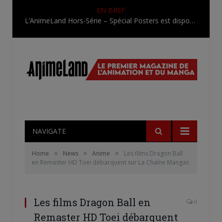
EN BREF
L’AnimeLand Hors-Série – Spécial Posters est disponible !
NAVIGATE
»
»
»
Home
News
Anime
Les films Dragon Ball
en Remaster HD Toei débarquent sur La Chaîne Mangas
Les films Dragon Ball en
0
Remaster HD Toei débarquent