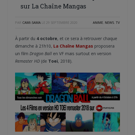
sur La Chaîne Mangas
PAR
CAMI-SAMA
LE
29 SEPTEMBRE 2020
ANIME
,
NEWS
,
TV
À partir du
4 octobre
, et ce sera à retrouver chaque
dimanche à 21h10,
La Chaîne Mangas
proposera
un film
Dragon Ball
en VF mais surtout en version
Remaster HD
(de
Toei
, 2018).