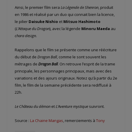
Ainsi, le premier film sera
La Légende de Shenron
, produit
en 1986 et réalisé par un duo qui connait bien la licence,
le pilier
Daisuke Nishio
et
Mitsuo Hashimoto
(
L’Attaque du Dragon
), avec la légende
Minoru Maeda
au
chara design
.
Rappelons que le film se présente comme une réécriture
du début de
Dragon Ball
, comme le sont souvent les
métrages de
Dragon Ball
. On retrouve l’esprit de la trame
principale, les personnages principaux, mais avec des
variations et des ajours originaux. Notez qu’à partir du 2e
film, le film de la semaine précédente sera rediffusé à
22h.
Le Château du démon
et
L’Aventure mystique
suivront.
Source :
La Chaine Mangas
, remerciements à
Tony