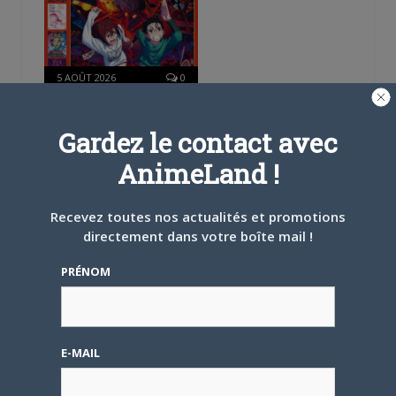
5 AOÛT 2026
0
L’AnimeLand Hors-Série
– Spécial Posters est
Gardez le contact avec
disponible !
AnimeLand !
Recevez toutes nos actualités et promotions
directement dans votre boîte mail !
4 AOÛT 2026
0
PRÉNOM
Une nouvelle série TV
Digimon en préparation
pour 2027
E-MAIL