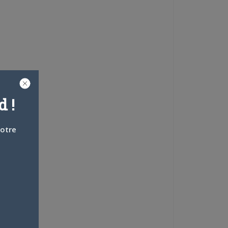
 !
votre