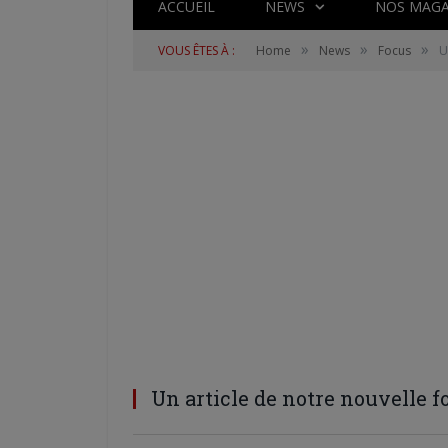
ACCUEIL
NEWS
NOS MAGA
»
»
»
VOUS ÊTES À :
Home
News
Focus
U
Un article de notre nouvelle f