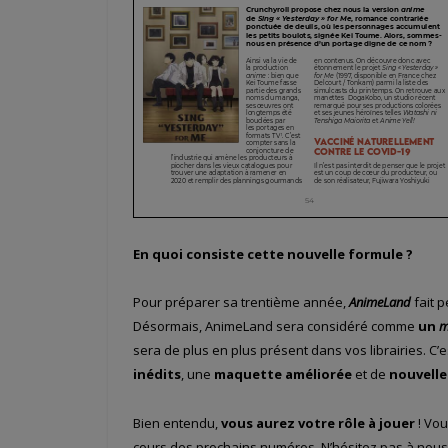
En quoi consiste cette nouvelle formule ?
Pour préparer sa trentième année,
AnimeLand
fait 
Désormais, AnimeLand sera considéré comme
un
m
sera de plus en plus présent dans vos librairies. C
inédits
, une
maquette améliorée
et de
nouvelle
Bien entendu,
vous aurez votre rôle à jouer
! Vo
cours des prochains numéros. N’hésitez pas à nous