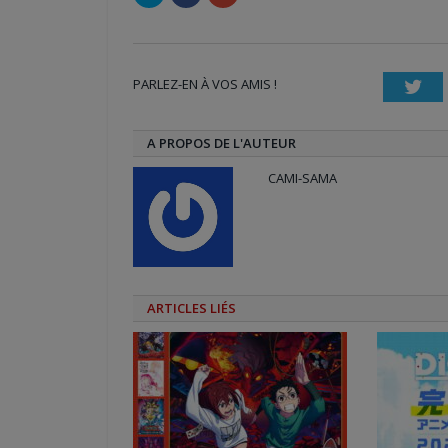
pour
pour
pour
partager
partager
partager
sur
sur
sur
Twitter(ouvre
Facebook(ouvre
Google+
dans
dans
(ouvre
une
une
dans
nouvelle
nouvelle
une
PARLEZ-EN À VOS AMIS !
fenêtre)
fenêtre)
nouvelle
Twi
fenêtre)
A PROPOS DE L'AUTEUR
CAMI-SAMA
ARTICLES LIÉS