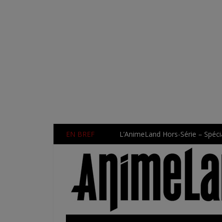
EN BREF
L’AnimeLand Hors-Série – Spécia