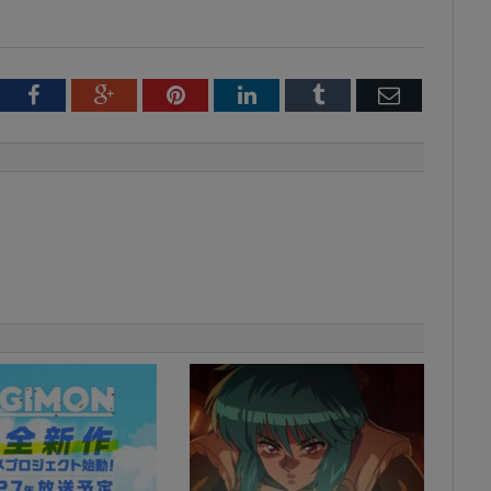
tter
Facebook
Google+
Pinterest
LinkedIn
Tumblr
Email