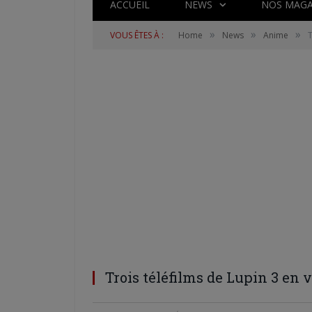
ACCUEIL
NEWS
NOS MAGA
»
»
»
VOUS ÊTES À :
Home
News
Anime
T
Trois téléfilms de Lupin 3 en