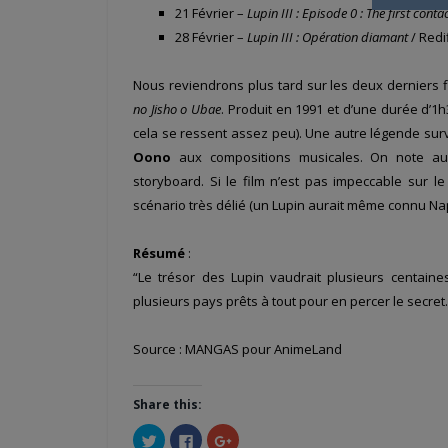
21 Février –
Lupin III : Episode 0 : The first conta
28 Février –
Lupin III : Opération diamant
/ Redi
Nous reviendrons plus tard sur les deux derniers 
no Jisho o Ubae
. Produit en 1991 et d’une durée d’1h
cela se ressent assez peu). Une autre légende surv
Oono
aux compositions musicales. On note au
storyboard. Si le film n’est pas impeccable sur l
scénario très délié (un Lupin aurait même connu Na
Résumé
:
“Le trésor des Lupin vaudrait plusieurs centaine
plusieurs pays prêts à tout pour en percer le secre
Source : MANGAS pour AnimeLand
Share this:
Cliquez
Cliquez
Cliquez