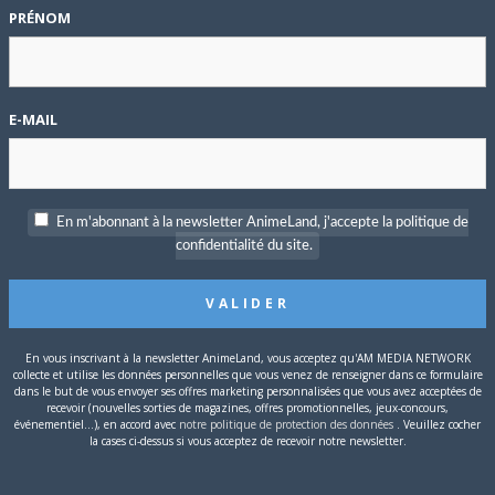
PRÉNOM
E-MAIL
En m'abonnant à la newsletter AnimeLand, j'accepte la politique de
confidentialité du site.
En vous inscrivant à la newsletter AnimeLand, vous acceptez qu'AM MEDIA NETWORK
collecte et utilise les données personnelles que vous venez de renseigner dans ce formulaire
dans le but de vous envoyer ses offres marketing personnalisées que vous avez acceptées de
recevoir (nouvelles sorties de magazines, offres promotionnelles, jeux-concours,
événementiel...), en accord avec
notre politique de protection des données
. Veuillez cocher
la cases ci-dessus si vous acceptez de recevoir notre newsletter.
on
/ Rediffusion le mercredi 17/2 à 21h10)