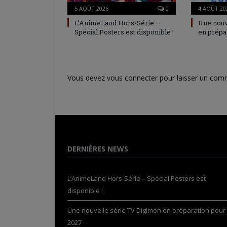
5 AOÛT 2026
0
4 AOÛT 20
L’AnimeLand Hors-Série –
Une nouv
Spécial Posters est disponible !
en prépa
Vous devez
vous connecter
pour laisser un com
DERNIÈRES NEWS
L’AnimeLand Hors-Série – Spécial Posters est
disponible !
Une nouvelle série TV Digimon en préparation pour
2027