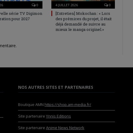
26
0
4 JUILLET 2026
0
elle série TV Digimon
[Entretien] Mokochan : « Lors
ration pour 2027
des prémices du projet, il était
déjà demandé de suivre au
mieux le manga originel.»
mentaire.
NOS AUTRES SITES ET PARTENAIRES
Boutique AMN
https://shop.am-media.fr/
Site partenaire
Ynnis Editions
Site partenaire
Anime News Network