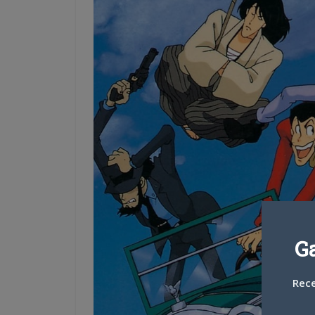
G
Rece