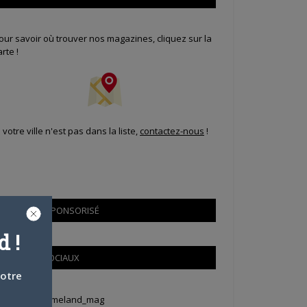
our savoir où trouver nos magazines, cliquez sur la
arte !
i votre ville n'est pas dans la liste,
contactez-nous
!
CONTENU SPONSORISÉ
 !
RÉSEAUX SOCIAUX
votre
weets by Animeland_mag