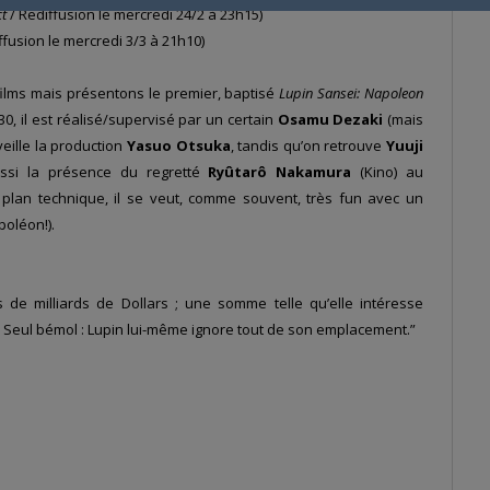
ct
/ Rediffusion le mercredi 24/2 à 23h15)
ffusion le mercredi 3/3 à 21h10)
films mais présentons le premier, baptisé
Lupin Sansei: Napoleon
30, il est réalisé/supervisé par un certain
Osamu Dezaki
(mais
eille la production
Yasuo Otsuka
, tandis qu’on retrouve
Yuuji
ssi la présence du regretté
Ryûtarô Nakamura
(Kino) au
e plan technique, il se veut, comme souvent, très fun avec un
poléon!).
s de milliards de Dollars ; une somme telle qu’elle intéresse
t. Seul bémol : Lupin lui-même ignore tout de son emplacement.”