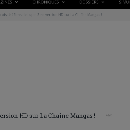
ZINES
CHRONIQUES
DOSSIERS
SIMU
rois téléfilms de Lupin 3 en version HD sur La Chaîne Mangas !
 version HD sur La Chaîne Mangas !
0