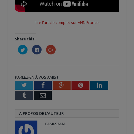
Lire l’article complet sur ANN France.
Share this:
Cliquez
Cliquez
Cliquez
pour
pour
pour
partager
partager
partager
sur
sur
sur
Twitter(ouvre
Facebook(ouvre
Google+
dans
dans
(ouvre
une
une
dans
nouvelle
nouvelle
une
PARLEZ-EN À VOS AMIS !
fenêtre)
fenêtre)
nouvelle
fenêtre)
Twitter
Facebook
Google+
Pinterest
LinkedIn
Tumblr
Email
A PROPOS DE L'AUTEUR
CAMI-SAMA