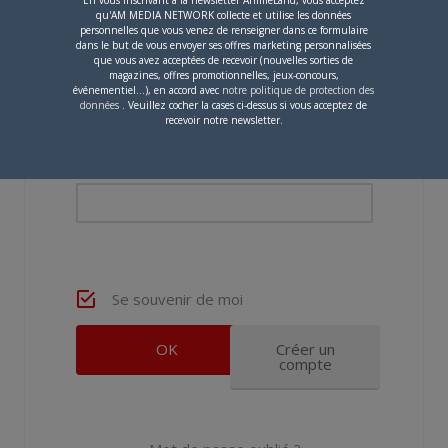
qu'AM MEDIA NETWORK collecte et utilise les données
personnelles que vous venez de renseigner dans ce formulaire
dans le but de vous envoyer ses offres marketing personnalisées
que vous avez acceptées de recevoir (nouvelles sorties de
magazines, offres promotionnelles, jeux-concours,
Nom d'utilisateur ou adresse e-mail
événementiel...), en accord avec
notre politique de protection des
données
. Veuillez cocher la cases ci-dessus si vous acceptez de
recevoir notre newsletter.
Mot de passe
Se souvenir de moi
Créer un
compte