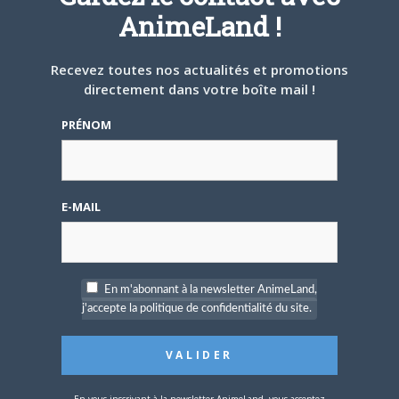
Digimon en préparation
AnimeLand !
pour 2027
Recevez toutes nos actualités et promotions
directement dans votre boîte mail !
PRÉNOM
4 JUILLET 2026
0
[Entretien] Mokochan : «
Lors des prémices du
E-MAIL
projet, il était déjà
demandé de suivre au
mieux le manga
originel.»
En m'abonnant à la newsletter AnimeLand,
j'accepte la politique de confidentialité du site.
Vous devez
vous connecter
pour laisser un
commentaire.
En vous inscrivant à la newsletter AnimeLand, vous acceptez