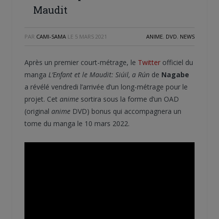
Maudit
PAR
CAMI-SAMA
LE
5 MARS 2021
ANIME
,
DVD
,
NEWS
Après un premier court-métrage, le
Twitter
officiel du
manga
L’Enfant et le Maudit: Siúil, a Rún
de
Nagabe
a révélé vendredi l’arrivée d’un long-métrage pour le
projet. Cet
anime
sortira sous la forme d’un OAD
(original
anime
DVD) bonus qui accompagnera un
tome du manga le 10 mars 2022.