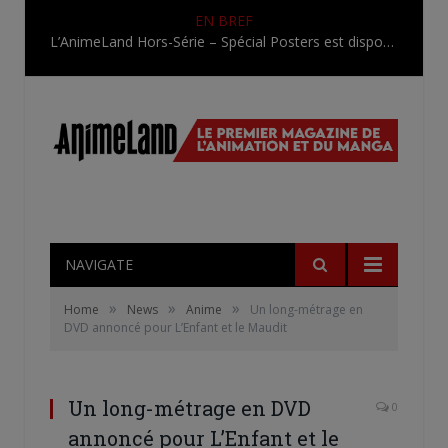
EN BREF
L’AnimeLand Hors-Série – Spécial Posters est disponible !
NAVIGATE
»
»
»
Home
News
Anime
Un long-métrage en
DVD annoncé pour L’Enfant et le Maudit
Un long-métrage en DVD
0
annoncé pour L’Enfant et le