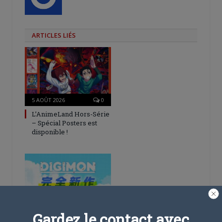
ARTICLES LIÉS
5 AOÛT 2026
0
L’AnimeLand Hors-Série
– Spécial Posters est
disponible !
4 AOÛT 2026
0
Gardez le contact avec
Une nouvelle série TV