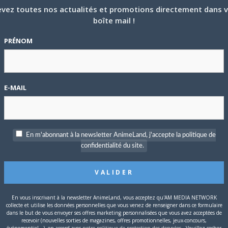
vez toutes nos actualités et promotions directement dans 
boîte mail !
P
c
PRÉNOM
E-MAIL
S
En m'abonnant à la newsletter AnimeLand, j'accepte la politique de
confidentialité du site.
En vous inscrivant à la newsletter AnimeLand, vous acceptez qu'AM MEDIA NETWORK
collecte et utilise les données personnelles que vous venez de renseigner dans ce formulaire
dans le but de vous envoyer ses offres marketing personnalisées que vous avez acceptées de
le complet sur ANN France.
recevoir (nouvelles sorties de magazines, offres promotionnelles, jeux-concours,
T