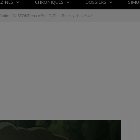
ZINES
CHRONIQUES
DOSSIERS
SIMU
’anime Dr.STONE en coffret DVD et Blu-ray chez Kazé