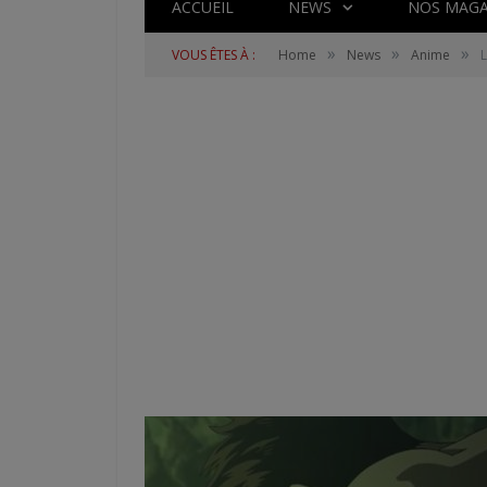
ACCUEIL
NEWS
NOS MAGA
»
»
»
VOUS ÊTES À :
Home
News
Anime
L