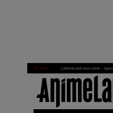
EN BREF
L’AnimeLand Hors-Série – Spécia