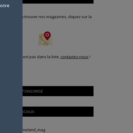
votre
our savoir où trouver nos magazines, cliquez sur la
arte !
i votre ville n'est pas dans la liste,
contactez-nous
!
CONTENU SPONSORISÉ
RÉSEAUX SOCIAUX
weets by Animeland_mag