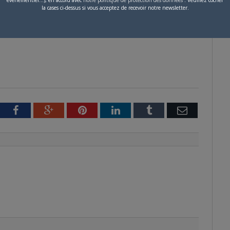
événementiel...), en accord avec
notre politique de protection des données
. Veuillez cocher
la cases ci-dessus si vous acceptez de recevoir notre newsletter.
tter
Facebook
Google+
Pinterest
LinkedIn
Tumblr
Email