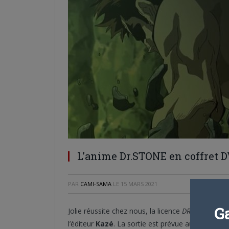
L’anime Dr.STONE en coffret D
PAR
CAMI-SAMA
LE
15 MARS 2021
G
Jolie réussite chez nous, la licence
DR. STONE
va 
l’éditeur
Kazé
. La sortie est prévue au début du