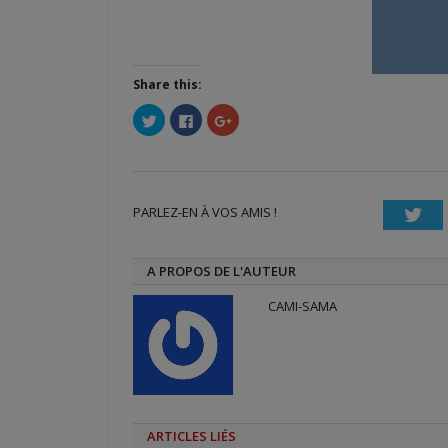
Share this:
Cliquez
Cliquez
Cliquez
pour
pour
pour
partager
partager
partager
sur
sur
sur
Twitter(ouvre
Facebook(ouvre
Google+
dans
dans
(ouvre
une
une
dans
nouvelle
nouvelle
une
PARLEZ-EN À VOS AMIS !
fenêtre)
fenêtre)
nouvelle
Twi
fenêtre)
A PROPOS DE L'AUTEUR
CAMI-SAMA
ARTICLES LIÉS