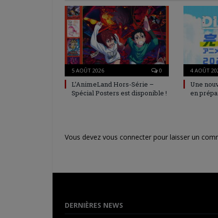
5 AOÛT 2026
0
4 AOÛT 20
L’AnimeLand Hors-Série –
Une nouv
Spécial Posters est disponible !
en prépa
Vous devez
vous connecter
pour laisser un com
DERNIÈRES NEWS