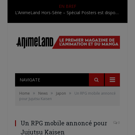
EN BREF
L’AnimeLand Hors-Série – Spécial Posters est disponible !
NAVIGATE
»
»
»
Home
News
Japon
Un RPG mobile annoncé
pour Jujutsu Kaisen
Un RPG mobile annoncé pour
0
Jujutsu Kaisen