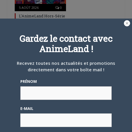
5 AOÛT 2026
0
L’AnimeLand Hors-Série
– Spécial Posters est
disponible !
Gardez le contact avec
AnimeLand !
Recevez toutes nos actualités et promotions
directement dans votre boîte mail !
4 AOÛT 2026
0
Une nouvelle série TV
PRÉNOM
Digimon en préparation
pour 2027
E-MAIL