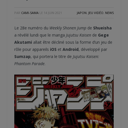
PAR
CAMI-SAMA
LE
14 JUIN 2021
JAPON
,
JEU VIDÉO
,
NEWS
Le 28e numéro du
Weekly Shonen Jump
de
Shueisha
a révélé lundi que le manga
Jujutsu Kaisen
de
Gege
Akutami
allait être décliné sous la forme d’un jeu de
rôle pour appareils
iOS
et
Android
, développé par
Sumzap
, qui portera le titre de
Jujutsu Kaisen:
Phantom Parade
.