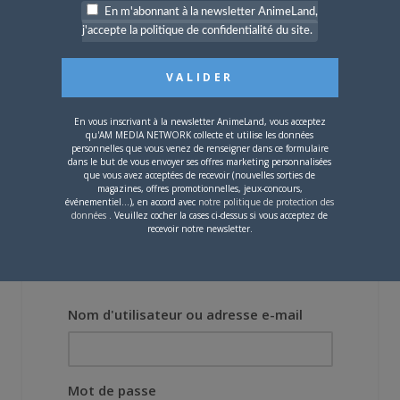
4 JUILLET 2026
0
En m'abonnant à la newsletter AnimeLand,
[Entretien] Mokochan : «
j'accepte la politique de confidentialité du site.
Lors des prémices du
projet, il était déjà
demandé de suivre au
mieux le manga
originel.»
En vous inscrivant à la newsletter AnimeLand, vous acceptez
qu'AM MEDIA NETWORK collecte et utilise les données
personnelles que vous venez de renseigner dans ce formulaire
Vous devez
vous connecter
pour laisser un
dans le but de vous envoyer ses offres marketing personnalisées
que vous avez acceptées de recevoir (nouvelles sorties de
commentaire.
magazines, offres promotionnelles, jeux-concours,
événementiel...), en accord avec
notre politique de protection des
données
. Veuillez cocher la cases ci-dessus si vous acceptez de
recevoir notre newsletter.
Nom d'utilisateur ou adresse e-mail
Mot de passe