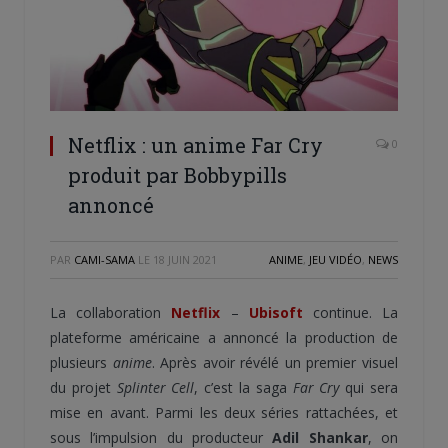
Netflix : un anime Far Cry
0
produit par Bobbypills
annoncé
PAR
CAMI-SAMA
LE
18 JUIN 2021
ANIME
,
JEU VIDÉO
,
NEWS
La collaboration
Netflix
–
Ubisoft
continue. La
plateforme américaine a annoncé la production de
plusieurs
anime
. Après avoir révélé un premier visuel
du projet
Splinter Cell
, c’est la saga
Far Cry
qui sera
mise en avant. Parmi les deux séries rattachées, et
sous l’impulsion du producteur
Adil Shankar
, on