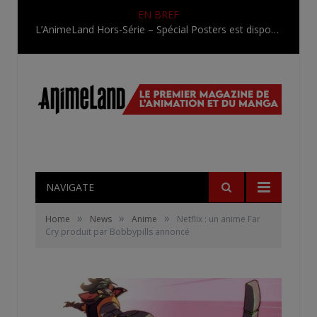
EN BREF
L’AnimeLand Hors-Série – Spécial Posters est disponible !
NAVIGATE
»
»
»
Home
News
Anime
Netflix : un anime Far
Cry produit par Bobbypills annoncé