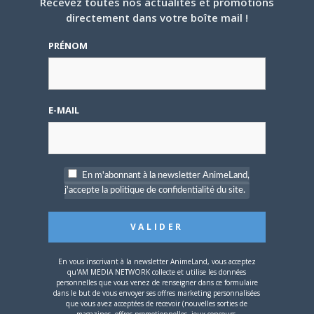
Recevez toutes nos actualités et promotions
directement dans votre boîte mail !
5 AOÛT 2026
0
PRÉNOM
L’AnimeLand Hors-Série
– Spécial Posters est
disponible !
E-MAIL
En m'abonnant à la newsletter AnimeLand,
4 AOÛT 2026
0
j'accepte la politique de confidentialité du site.
Une nouvelle série TV
Digimon en préparation
pour 2027
En vous inscrivant à la newsletter AnimeLand, vous acceptez
qu'AM MEDIA NETWORK collecte et utilise les données
personnelles que vous venez de renseigner dans ce formulaire
dans le but de vous envoyer ses offres marketing personnalisées
que vous avez acceptées de recevoir (nouvelles sorties de
magazines, offres promotionnelles, jeux-concours,