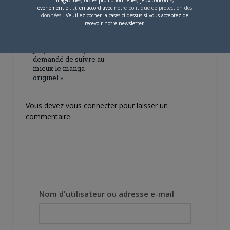
événementiel...), en accord avec
notre politique de protection des
données
. Veuillez cocher la cases ci-dessus si vous acceptez de
4 JUILLET 2026
0
recevoir notre newsletter.
[Entretien] Mokochan : «
Lors des prémices du
projet, il était déjà
demandé de suivre au
mieux le manga
originel.»
Vous devez
vous connecter
pour laisser un
commentaire.
Nom d'utilisateur ou adresse e-mail