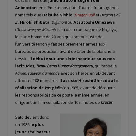
C’est en 1981 que
Junichi Sato intègre Toei
Animation
, en même temps que d’autres futurs grands
noms tels que
Daisuke Nishio
(
Dragon Ball
et
Dragon Ball
Z
),
Hiroki Shibata
(
Digimon
) ou
Atsutoshi Umezawa
(
Ghost sweeper Mikami
). Issu de la campagne de Nagoya,
le jeune homme de 20 ans qui sort tout juste de
l’université Nihon y fait ses premières armes aux
bureaux de production, avant de tâter de la planche à
dessin.
Il débute sur une série inconnue sous nos
latitudes,
Bemu Bemu Hunter Kotengumaru
, qui rappelle
Adrien, sauveur du monde
avec son héros en SD devant
affronter 108 monstres.
Il assiste Hiroshi Shirada à la
réalisation de
Vas-y Julie !
en 1985, avant de découvrir
les responsabilités de ce poste la même année, en
dirigeant un film-compilation de 16 minutes de
Crocus
.
Sato devient donc
en 1986
le plus
jeune réalisateur