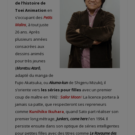
de l’histoire de
Toei Animation
en
s’occupant des
Petits
Malins
, à tout juste
26 ans. Après
plusieurs années
consacrées aux
dessins animés
pour très jeunes
(
Moretsu Atarô
,
adapté du manga de
Fujio Akatsuka, ou
Akuma-kun
de Shigeru Mizuki), il
s’oriente vers
les séries pour filles
avec un premier
coup de maître en 1992 :
Sailor Moon
!
La licence portera à
jamais sa patte, que respecteront ses repreneurs
comme
Kunihiko Ikuhara
, quand Sato part réaliser son
premier long métrage,
Junkers, come here !
en 1994. Il
persiste ensuite dans son optique de séries intelligentes
pour petites filles avec des titres comme
Le Royaume des