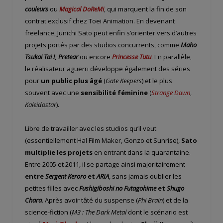
couleurs
ou
Magical DoReMi
, qui marquent la fin de son
contrat exclusif chez Toei Animation. En devenant
freelance, Junichi Sato peut enfin s’orienter vers d’autres
projets portés par des studios concurrents, comme
Maho
Tsukai Tai !
,
Pretear
ou encore
Princesse Tutu
. En parallèle,
le réalisateur aguerri développe également des séries
pour
un public plus âgé
(
Gate Keepers
) et le plus
souvent avec une
sensibilité féminine
(
Strange Dawn
,
Kaleidostar
).
Libre de travailler avec les studios qu’il veut
(essentiellement Hal Film Maker, Gonzo et Sunrise),
Sato
multiplie les projets
en entrant dans la quarantaine.
Entre 2005 et 2011, il se partage ainsi majoritairement
entre
Sergent Keroro
et
ARIA
, sans jamais oublier les
petites filles avec
Fushigiboshi no Futagohime
et
Shugo
Chara
. Après avoir tâté du suspense (
Phi Brain
) et de la
science-fiction (
M3 : The Dark Metal
dont le scénario est