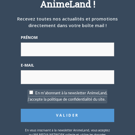
AnimeLand !
Recevez toutes nos actualités et promotions
directement dans votre boîte mail !
Share this:
PRÉNOM
Cliquez
Cliquez
Cliquez
pour
pour
pour
partager
partager
partager
sur
sur
sur
Twitter(ouvre
Facebook(ouvre
Google+
dans
dans
(ouvre
E-MAIL
une
une
dans
nouvelle
nouvelle
une
PARLEZ-EN À VOS AMIS !
fenêtre)
fenêtre)
nouvelle
fenêtre)
Twitter
Facebook
Google+
Pinterest
LinkedIn
Tumblr
Email
En m'abonnant à la newsletter AnimeLand,
j'accepte la politique de confidentialité du site.
A PROPOS DE L'AUTEUR
MATTHIEU PINON
En vous inscrivant à la newsletter AnimeLand, vous acceptez
qu'AM MEDIA NETWORK collecte et utilise les données