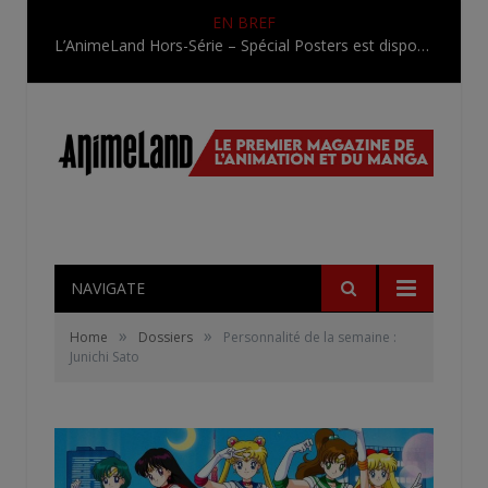
EN BREF
L’AnimeLand Hors-Série – Spécial Posters est disponible !
NAVIGATE
»
»
Home
Dossiers
Personnalité de la semaine :
Junichi Sato