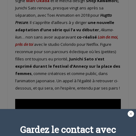
signé
Mari Okada
et le mecha design
Shoji Kawamori
),
Junichi Sato renoue, presque vingt ans après sa
séparation, avec Toei Animation en 2018 pour
Hugtto
Precure
. Il s’apprête d’ailleurs à y diriger
une nouvelle
adaptation d’une série qui l’a vu débuter
,
Akuma-
kun
… non sans avoir auparavant
co-réalisé
Loin de moi,
près de toi
avec le studio Colorido pour Netflix. Figure
reconnue pour son parcours éclectique où les (petites)
filles ont toujours eu priorité,
Junichi Sato s’est
exprimé durant le festival d’Annecy sur la place des
femmes
, comme créatrices et comme public, dans
l’animation japonaise. Un appel à l’égalité à retrouver ci-
dessous, et qui sera, on l’espère, entendu par ses pairs !
Gardez le contact avec