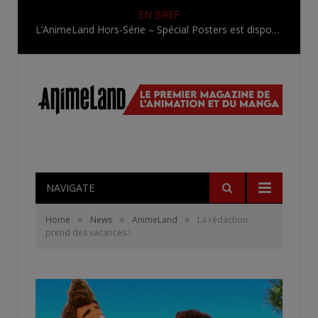
EN BREF
L’AnimeLand Hors-Série – Spécial Posters est disponible !
NAVIGATE
»
»
»
Home
News
AnimeLand
La rédaction
prend des vacances !