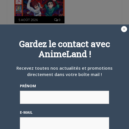
5 AOÛT 2026
0
L’AnimeLand Hors-Série
– Spécial Posters est
disponible !
Gardez le contact avec
AnimeLand !
Recevez toutes nos actualités et promotions
directement dans votre boîte mail !
4 AOÛT 2026
0
PRÉNOM
Une nouvelle série TV
Digimon en préparation
pour 2027
E-MAIL