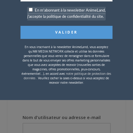
En m'abonnant à la newsletter AnimeLand,
4 JUILLET 2026
0
j'accepte la politique de confidentialité du site.
[Entretien] Mokochan : «
Lors des prémices du
projet, il était déjà
demandé de suivre au
mieux le manga
En vous inscrivant à la newsletter AnimeLand, vous acceptez
originel.»
qu'AM MEDIA NETWORK collecte et utilise les données
personnelles que vous venez de renseigner dans ce formulaire
dans le but de vous envoyer ses offres marketing personnalisées
que vous avez acceptées de recevoir (nouvelles sorties de
Vous devez
vous connecter
pour laisser un
magazines, offres promotionnelles, jeux-concours,
commentaire.
événementiel...), en accord avec
notre politique de protection des
données
. Veuillez cocher la cases ci-dessus si vous acceptez de
recevoir notre newsletter.
Nom d'utilisateur ou adresse e-mail