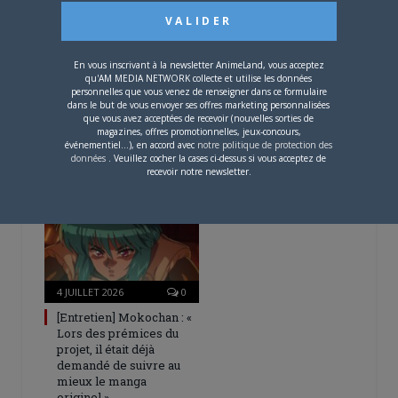
En vous inscrivant à la newsletter AnimeLand, vous acceptez
qu'AM MEDIA NETWORK collecte et utilise les données
personnelles que vous venez de renseigner dans ce formulaire
4 AOÛT 2026
0
dans le but de vous envoyer ses offres marketing personnalisées
que vous avez acceptées de recevoir (nouvelles sorties de
Une nouvelle série TV
magazines, offres promotionnelles, jeux-concours,
Digimon en préparation
événementiel...), en accord avec
notre politique de protection des
pour 2027
données
. Veuillez cocher la cases ci-dessus si vous acceptez de
recevoir notre newsletter.
4 JUILLET 2026
0
[Entretien] Mokochan : «
Lors des prémices du
projet, il était déjà
demandé de suivre au
mieux le manga
originel.»