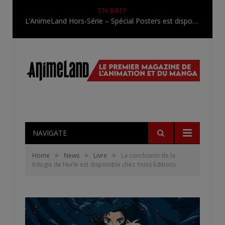
EN BREF
L’AnimeLand Hors-Série – Spécial Posters est disponible !
NAVIGATE
»
»
»
Home
News
Livre
La conclusion de la
trilogie de Hurle est disponible chez Ynnis Éditions