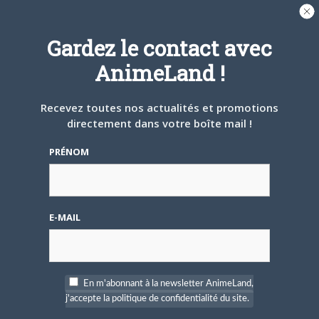
Tumblr
Email
Gardez le contact avec
A PROPOS DE L'AUTEUR
AnimeLand !
CAMI-SAMA
Recevez toutes nos actualités et promotions
directement dans votre boîte mail !
PRÉNOM
ARTICLES LIÉS
E-MAIL
5 AOÛT 2026
0
L’AnimeLand Hors-Série
– Spécial Posters est
En m'abonnant à la newsletter AnimeLand,
disponible !
j'accepte la politique de confidentialité du site.