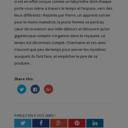
ci est en effet conçue comme un labyrinthe dont chaque
porte vous mène à travers le temps et l’espace, vers des
lieux différents ! Rejointe par Pierre, un apprenti sorcier
pour le moins maladroit, la jeune femme se perd au
cœur de la maison aux mille détours et découvre qu’un
gigantesque complot s’organise dans le royaume. Le
temps est désormais compté. Charmaine et ses amis
n’auront que peu de temps pour percer les mystères
auxquels ils font face, et empêcher le pire de se
produire…
Share this:
Cliquez
Cliquez
Cliquez
pour
pour
pour
partager
partager
partager
sur
sur
sur
Twitter(ouvre
Facebook(ouvre
Google+
dans
dans
(ouvre
une
une
dans
nouvelle
nouvelle
une
PARLEZ-EN À VOS AMIS !
fenêtre)
fenêtre)
nouvelle
fenêtre)
Twitter
Facebook
Google+
Pinterest
LinkedIn