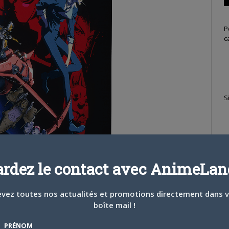
P
c
S
ardez le contact avec AnimeLand
vez toutes nos actualités et promotions directement dans 
boîte mail !
T
PRÉNOM