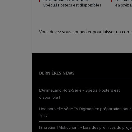
Spécial Posters est disponible !
en prépa
Vous devez
vous connecter
pour laisser un com
DERNIÈRES NEWS
L’AnimeLand Hors-Série – Spécial Posters est
disponible !
Une nouvelle série TV Digimon en préparation pour
2027
[Entretien] Mokochan : « Lors des prémices du projet