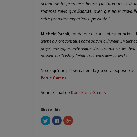
acteur de la première heure, j’ai toujours rêvé 
sommes ravis que
Sunrise
, avec qui nous travai
cette première expérience possible.”
Michele Paroli
, fondateur et concepteur principal d
anime qui ont constitué notre origine culturelle. En tant 
projet, une opportunité unique de concevoir sur les deux t
passion du Cowboy Bebop avec vous avec ce jeu !
»
Notez qu’une présentation du jeu sera exposée au
Panic Games
.
Source : mail de
Don’t Panic Games
Share this:
Cliquez
Cliquez
Cliquez
pour
pour
pour
partager
partager
partager
sur
sur
sur
Twitter(ouvre
Facebook(ouvre
Google+