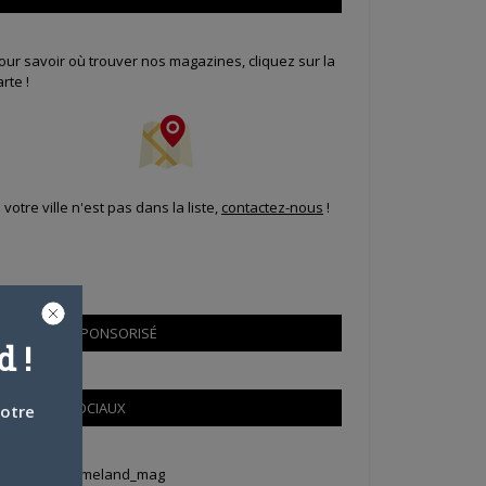
our savoir où trouver nos magazines, cliquez sur la
arte !
i votre ville n'est pas dans la liste,
contactez-nous
!
CONTENU SPONSORISÉ
 !
RÉSEAUX SOCIAUX
votre
weets by Animeland_mag