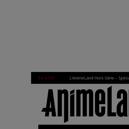
EN BREF
L’AnimeLand Hors-Série – Spécia