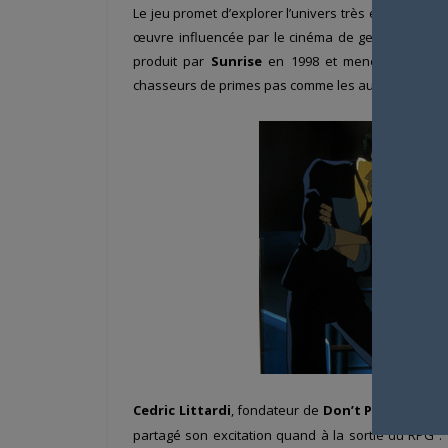
Le jeu promet d’explorer l’univers très étendu de ce
œuvre influencée par le cinéma de genre. Un RPG d’
produit par
Sunrise
en 1998 et mené par
Shin
chasseurs de primes pas comme les autres.
Cedric Littardi
, fondateur de
Don’t Panic Game
partagé son excitation quand à la sortie du RPG : 