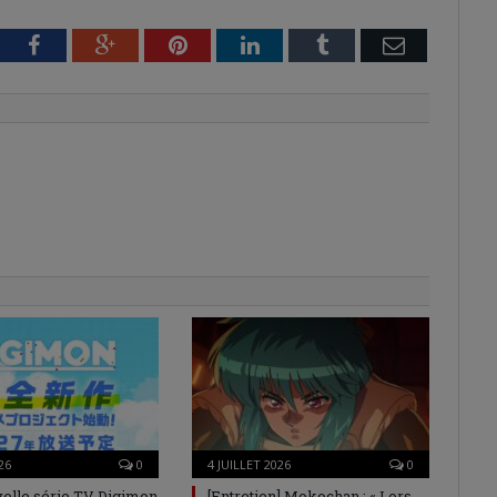
tter
Facebook
Google+
Pinterest
LinkedIn
Tumblr
Email
26
0
4 JUILLET 2026
0
elle série TV Digimon
[Entretien] Mokochan : « Lors