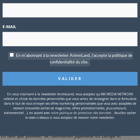
tte série SF multifacettes afin de respecter la diversité de cette
aventure et d’action, dans la tradition de cet anime original,
’ichirô Watanabe
, permettant de marcher sur les traces de
E-MAIL
En m'abonnant à la newsletter AnimeLand, j'accepte la politique de
confidentialité du site.
En vous inscrivant à la newsletter AnimeLand, vous acceptez qu'AM MEDIA NETWORK
collecte et utilise les données personnelles que vous venez de renseigner dans ce formulaire
dans le but de vous envoyer ses offres marketing personnalisées que vous avez acceptées de
recevoir (nouvelles sorties de magazines, offres promotionnelles, jeux-concours,
événementiel...), en accord avec
notre politique de protection des données
. Veuillez cocher
la cases ci-dessus si vous acceptez de recevoir notre newsletter.
s
mais aussi de
Kaze
et
AnimeLand
(avec quelques copains), a
En tant que pionnier de l’animation japonaise en Europe et
“