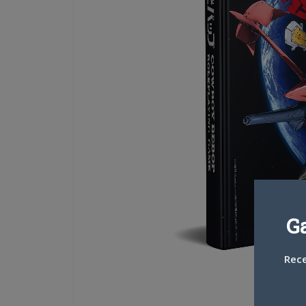
G
Rece