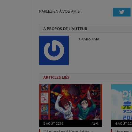
dans
dans
(ouvre
une
une
dans
nouvelle
nouvelle
une
PARLEZ-EN À VOS AMIS !
fenêtre)
fenêtre)
nouvelle
Twi
fenêtre)
A PROPOS DE L'AUTEUR
CAMI-SAMA
ARTICLES LIÉS
5 AOÛT 2026
0
4 AOÛT 20
L’AnimeLand Hors-Série –
Une nouv