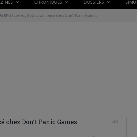
ZINES
CHRONIQUES
DOSSIERS
SIMU
Un RPG Cowboy Bebop annoncé chez Don’t Panic Games
 chez Don’t Panic Games
0