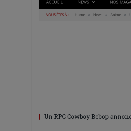
ACCUEIL
NEWS
NOS MAGA
»
»
»
VOUS ÊTES À :
Home
News
Anime
Un RPG Cowboy Bebop annoncé