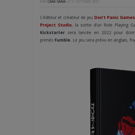
PAR
CAMI-SAMA
LE
11 OCTOBRE 2021
L’éditeur et créateur de jeu
Don’t Panic Game
Project Studio
, la sortie d’un Role Playing 
Kickstarter
sera lancée en 2022 pour donner
primés
Fumble.
Le jeu sera prévu en anglais, fran