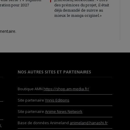
ration pour 2027
des prémices du projet, il était
déjà demandé de suivre au
mieux le manga originel.»
mentaire.
NOS AUTRES SITES ET PARTENAIRES
Boutique AMN
https://shop.am-media.fr/
Site partenaire
Ynnis Editions
Site partenaire
Anime News Network
Base de données Animeland
animeland.hanashi.fr
,