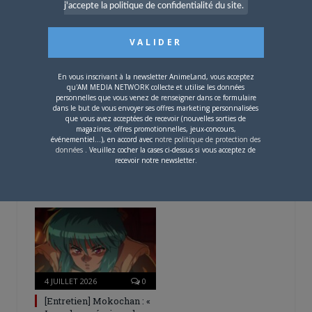
L’AnimeLand Hors-Série
j'accepte la politique de confidentialité du site.
– Spécial Posters est
disponible !
En vous inscrivant à la newsletter AnimeLand, vous acceptez
qu'AM MEDIA NETWORK collecte et utilise les données
personnelles que vous venez de renseigner dans ce formulaire
dans le but de vous envoyer ses offres marketing personnalisées
que vous avez acceptées de recevoir (nouvelles sorties de
magazines, offres promotionnelles, jeux-concours,
4 AOÛT 2026
0
événementiel...), en accord avec
notre politique de protection des
données
. Veuillez cocher la cases ci-dessus si vous acceptez de
Une nouvelle série TV
recevoir notre newsletter.
Digimon en préparation
pour 2027
4 JUILLET 2026
0
[Entretien] Mokochan : «