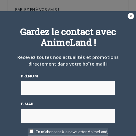
une
une
dans
nouvelle
nouvelle
une
PARLEZ-EN À VOS AMIS !
fenêtre)
fenêtre)
nouvelle
fenêtre)
Twitter
Facebook
Google+
Pinterest
LinkedIn
Tumblr
Email
Gardez le contact avec
AnimeLand !
A PROPOS DE L'AUTEUR
CAMI-SAMA
Recevez toutes nos actualités et promotions
directement dans votre boîte mail !
PRÉNOM
ARTICLES LIÉS
E-MAIL
5 AOÛT 2026
0
En m'abonnant à la newsletter AnimeLand,