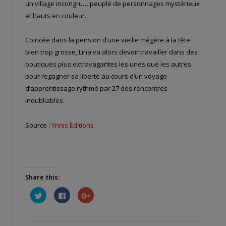
un village incongru… peuplé de personnages mystérieux
et hauts en couleur.
Coincée dans la pension d’une vieille mégère à la tête
bien trop grosse, Lina va alors devoir travailler dans des
boutiques plus extravagantes les unes que les autres
pour regagner sa liberté au cours d’un voyage
d’apprentissage rythmé par 27 des rencontres
inoubliables.
Source :
Ynnis Éditions
Share this:
Cliquez
Cliquez
Cliquez
pour
pour
pour
partager
partager
partager
sur
sur
sur
Twitter(ouvre
Facebook(ouvre
Google+
dans
dans
(ouvre