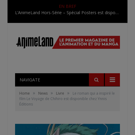
EN BREF
L’AnimeLand Hors-Série – Spécial Posters est disponible !
NAVIGATE
»
»
»
Home
News
Livre
Le roman qui a inspiré le
film Le Voyage de Chihiro est disponible chez Ynnis
Éditions