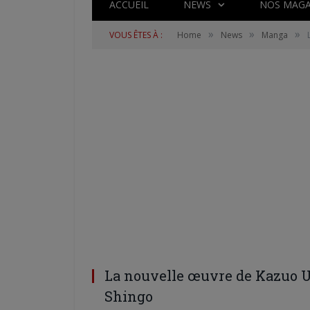
ACCUEIL
NEWS
NOS MAGA
»
»
»
VOUS ÊTES À :
Home
News
Manga
La nouvelle œuvre de Kazuo U
Shingo