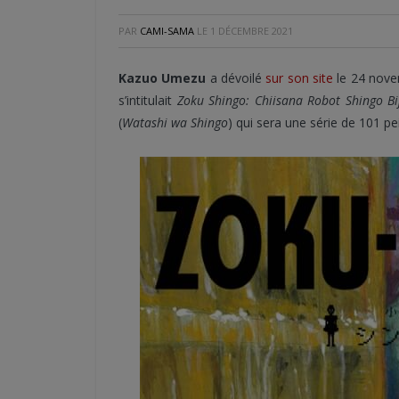
PAR
CAMI-SAMA
LE
1 DÉCEMBRE 2021
Kazuo Umezu
a dévoilé
sur son site
le 24 nove
s’intitulait
Zoku Shingo: Chiisana Robot Shingo Bi
(
Watashi wa Shingo
) qui sera une série de 101 pei