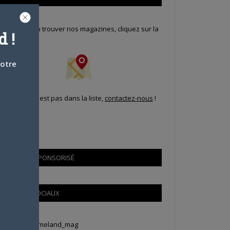
our savoir où trouver nos magazines, cliquez sur la
 !
arte !
votre
i votre ville n'est pas dans la liste,
contactez-nous
!
CONTENU SPONSORISÉ
RÉSEAUX SOCIAUX
weets by Animeland_mag