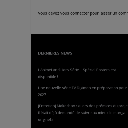
Vous devez
vous connecter
pour laisser un com
DERNIÈRES NEWS
L’AnimeLand Hors-Série – Spécial Posters est
disponible !
Une nouvelle série TV Digimon en préparation pour
2027
[Entretien] Mokochan : « Lors des prémices du projet
il était déjà demandé de suivre au mieux le manga
originel.»