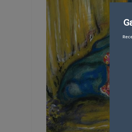
G
Rece