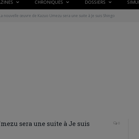
ZINES
CHRONIQUES
DOSSIERS
SIMU
La nouvelle œuvre de Kazuo Umezu sera une suite à Je suis Shingo
mezu sera une suite à Je suis
0