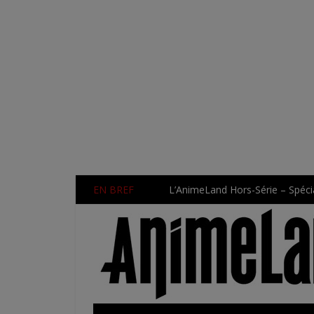
EN BREF
L’AnimeLand Hors-Série – Spécia