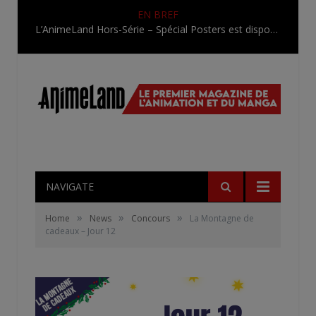
EN BREF
L’AnimeLand Hors-Série – Spécial Posters est disponible !
NAVIGATE
»
»
»
Home
News
Concours
La Montagne de
cadeaux – Jour 12