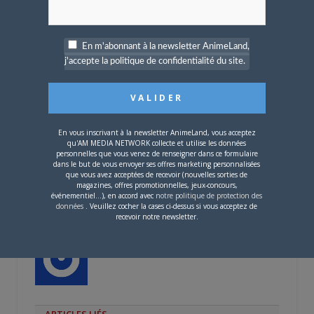
Les participations sont désormais closes.
Share this:
En m'abonnant à la newsletter AnimeLand,
j'accepte la politique de confidentialité du site.
Cliquez
Cliquez
Cliquez
pour
pour
pour
partager
partager
partager
sur
sur
sur
Twitter(ouvre
Facebook(ouvre
Google+
dans
dans
(ouvre
une
une
dans
nouvelle
nouvelle
une
PARLEZ-EN À VOS AMIS !
fenêtre)
fenêtre)
nouvelle
En vous inscrivant à la newsletter AnimeLand, vous acceptez
fenêtre)
qu'AM MEDIA NETWORK collecte et utilise les données
Twitter
Facebook
Google+
Pinterest
LinkedIn
personnelles que vous venez de renseigner dans ce formulaire
dans le but de vous envoyer ses offres marketing personnalisées
Tumblr
Email
que vous avez acceptées de recevoir (nouvelles sorties de
magazines, offres promotionnelles, jeux-concours,
événementiel...), en accord avec
notre politique de protection des
données
. Veuillez cocher la cases ci-dessus si vous acceptez de
A PROPOS DE L'AUTEUR
recevoir notre newsletter.
CAMI-SAMA