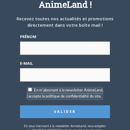
AnimeLand !
ARTICLES LIÉS
Recevez toutes nos actualités et promotions
directement dans votre boîte mail !
PRÉNOM
5 AOÛT 2026
0
L’AnimeLand Hors-Série
E-MAIL
– Spécial Posters est
disponible !
En m'abonnant à la newsletter AnimeLand,
j'accepte la politique de confidentialité du site.
4 AOÛT 2026
0
Une nouvelle série TV
Digimon en préparation
En vous inscrivant à la newsletter AnimeLand, vous acceptez