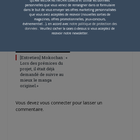
qu'AM MEDIA NETWORK collecte et utilise les données
pour 2027
personnelles que vous venez de renseigner dans ce formulaire
dans le but de vous envoyer ses offres marketing personnalisées
que vous avez acceptées de recevoir (nouvelles sorties de
magazines, offres promotionnelles, jeux-concours,
événementiel...), en accord avec
notre politique de protection des
données
. Veuillez cocher la cases ci-dessus si vous acceptez de
recevoir notre newsletter.
4 JUILLET 2026
0
[Entretien] Mokochan : «
Lors des prémices du
projet, il était déjà
demandé de suivre au
mieux le manga
originel.»
Vous devez
vous connecter
pour laisser un
commentaire.