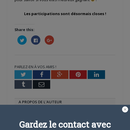
Les participations sont désormais closes !
Share this:
Cliquez
Cliquez
Cliquez
pour
pour
pour
partager
partager
partager
sur
sur
sur
Twitter(ouvre
Facebook(ouvre
Google+
dans
dans
(ouvre
une
une
dans
nouvelle
nouvelle
une
PARLEZ-EN À VOS AMIS !
fenêtre)
fenêtre)
nouvelle
fenêtre)
Twitter
Facebook
Google+
Pinterest
LinkedIn
Tumblr
Email
A PROPOS DE L'AUTEUR
CAMI-SAMA
Gardez le contact avec