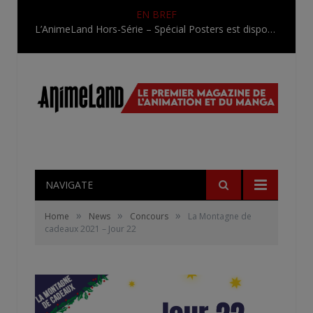
EN BREF
L’AnimeLand Hors-Série – Spécial Posters est disponible !
NAVIGATE
»
»
»
Home
News
Concours
La Montagne de
cadeaux 2021 – Jour 22