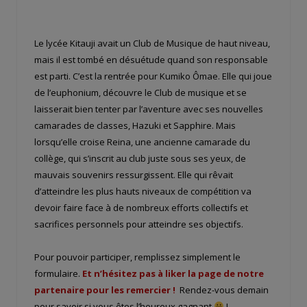
Le lycée Kitauji avait un Club de Musique de haut niveau,
mais il est tombé en désuétude quand son responsable
est parti. C’est la rentrée pour Kumiko Ômae. Elle qui joue
de l’euphonium, découvre le Club de musique et se
laisserait bien tenter par l’aventure avec ses nouvelles
camarades de classes, Hazuki et Sapphire. Mais
lorsqu’elle croise Reina, une ancienne camarade du
collège, qui s’inscrit au club juste sous ses yeux, de
mauvais souvenirs ressurgissent. Elle qui rêvait
d’atteindre les plus hauts niveaux de compétition va
devoir faire face à de nombreux efforts collectifs et
sacrifices personnels pour atteindre ses objectifs.
Pour pouvoir participer, remplissez simplement le
formulaire.
Et n’hésitez pas à liker la page de notre
partenaire pour les remercier !
Rendez-vous demain
pour savoir si vous êtes l’heureux gagnant
!