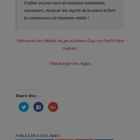
Profitez-en pour vivre de nouveaux événements
saisonniers, invoquer des esprits de la nature et faire
la connaissance de Kodamas inédits !
Retrouvez les détails du jeu Kodama Duo sur Don’t Panic
Games.
Télécharger les règles
Share this:
Cliquez
Cliquez
Cliquez
pour
pour
pour
partager
partager
partager
sur
sur
sur
Twitter(ouvre
Facebook(ouvre
Google+
dans
dans
(ouvre
une
une
dans
nouvelle
nouvelle
une
PARLEZ-EN À VOS AMIS !
fenêtre)
fenêtre)
nouvelle
fenêtre)