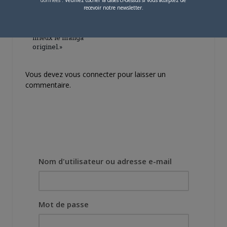
données
. Veuillez cocher la cases ci-dessus si vous acceptez de
[Entretien] Mokochan : «
recevoir notre newsletter.
Lors des prémices du
projet, il était déjà
demandé de suivre au
mieux le manga
originel.»
Vous devez
vous connecter
pour laisser un
commentaire.
Nom d'utilisateur ou adresse e-mail
Mot de passe