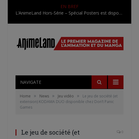
EN BREF
L’AnimeLand Hors-Série – Spécial Posters est disponible !
NAVIGATE
»
»
»
Home
News
Jeu vidéo
Le jeu de société (et
extension) KODAMA DUO disponible chez Don’t Panic
Games
Le jeu de société (et
0