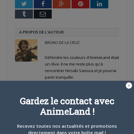
Twitter
Facebook
Google+
Pinterest
LinkedIn
Tumblr
Email
A PROPOS DE L'AUTEUR
BRUNO DE LA CRUZ
Défendre les couleurs d'AnimeLand était
un rêve. Il ne me reste plus qu'à
rencontrer Hiroaki Samura et je pourrai
partir tranquille.
ARTICLES LIÉS
Gardez le contact avec
AnimeLand !
Recevez toutes nos actualités et promotions
5 AOÛT 2026
0
directement dans votre boîte mail !