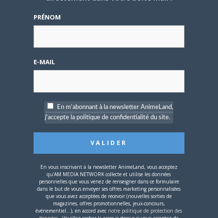
L’AnimeLand Hors-Série
PRÉNOM
– Spécial Posters est
disponible !
E-MAIL
4 AOÛT 2026
0
En m'abonnant à la newsletter AnimeLand,
Une nouvelle série TV
j'accepte la politique de confidentialité du site.
Digimon en préparation
pour 2027
En vous inscrivant à la newsletter AnimeLand, vous acceptez
qu'AM MEDIA NETWORK collecte et utilise les données
personnelles que vous venez de renseigner dans ce formulaire
dans le but de vous envoyer ses offres marketing personnalisées
que vous avez acceptées de recevoir (nouvelles sorties de
magazines, offres promotionnelles, jeux-concours,
4 JUILLET 2026
0
événementiel...), en accord avec
notre politique de protection des