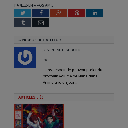
nouvelle
nouvelle
une
PARLEZ-EN À VOS AMIS !
fenêtre)
fenêtre)
nouvelle
fenêtre)
Twitter
Facebook
Google+
Pinterest
LinkedIn
Tumblr
Email
A PROPOS DE L'AUTEUR
JOSÉPHINE LEMERCIER
Site
web
Dans l'espoir de pouvoir parler du
prochain volume de Nana dans
Animeland un jour...
ARTICLES LIÉS