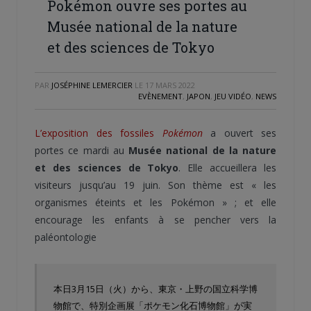
Pokémon ouvre ses portes au
Musée national de la nature
et des sciences de Tokyo
PAR
JOSÉPHINE LEMERCIER
LE
17 MARS 2022
EVÈNEMENT
,
JAPON
,
JEU VIDÉO
,
NEWS
L’exposition des fossiles
Pokémon
a ouvert ses
portes ce mardi au
Musée national de la nature
et des sciences de Tokyo
. Elle accueillera les
visiteurs jusqu’au 19 juin. Son thème est « les
organismes éteints et les Pokémon » ; et elle
encourage les enfants à se pencher vers la
paléontologie
本日3月15日（火）から、東京・上野の国立科学博
物館で、特別企画展「ポケモン化石博物館」が実