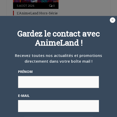
5 AOÛT 2026
0
L’AnimeLand Hors-Série
– Spécial Posters est
disponible !
Gardez le contact avec
AnimeLand !
Recevez toutes nos actualités et promotions
directement dans votre boîte mail !
4 AOÛT 2026
0
Une nouvelle série TV
PRÉNOM
Digimon en préparation
pour 2027
E-MAIL