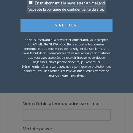
4 JUILLET 2026
0
En m'abonnant à la newsletter AnimeLand,
[Entretien] Mokochan : «
j'accepte la politique de confidentialité du site.
Lors des prémices du
projet, il était déjà
demandé de suivre au
mieux le manga
originel.»
En vous inscrivant à la newsletter AnimeLand, vous acceptez
qu'AM MEDIA NETWORK collecte et utilise les données
personnelles que vous venez de renseigner dans ce formulaire
Vous devez
vous connecter
pour laisser un
dans le but de vous envoyer ses offres marketing personnalisées
que vous avez acceptées de recevoir (nouvelles sorties de
commentaire.
magazines, offres promotionnelles, jeux-concours,
événementiel...), en accord avec
notre politique de protection des
données
. Veuillez cocher la cases ci-dessus si vous acceptez de
recevoir notre newsletter.
Nom d'utilisateur ou adresse e-mail
Mot de passe