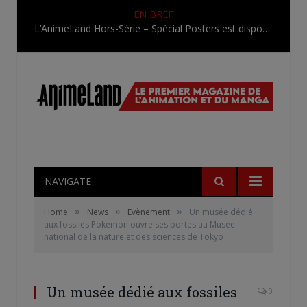
EN BREF
L’AnimeLand Hors-Série – Spécial Posters est disponible !
NAVIGATE
»
»
»
Home
News
Evènement
Un musée dédié
aux fossiles Pokémon ouvre ses portes au Musée
national de la nature et des sciences de Tokyo
Un musée dédié aux fossiles
0