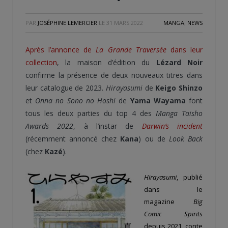
PAR
JOSÉPHINE LEMERCIER
LE
31 MARS 2022
MANGA
,
NEWS
Après l’annonce de
La Grande Traversée
dans leur
collection
, la maison d’édition du
Lézard Noir
confirme la présence de deux nouveaux titres dans
leur catalogue de 2023.
Hirayasumi
de
Keigo Shinzo
et
Onna no Sono no Hoshi
de
Yama Wayama
font
tous les deux parties du top 4 des
Manga Taisho
Awards 2022
, à l’instar de
Darwin’s incident
(récemment annoncé chez
Kana
) ou de
Look Back
(chez
Kazé
).
Hirayasumi
, publié
dans le
magazine
Big
Comic Spirits
depuis 2021, conte