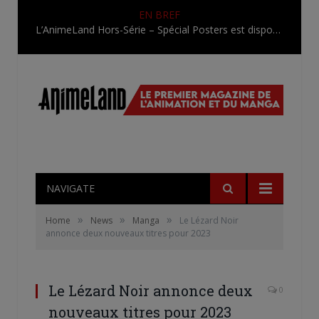
EN BREF
L’AnimeLand Hors-Série – Spécial Posters est disponible !
NAVIGATE
»
»
»
Home
News
Manga
Le Lézard Noir
annonce deux nouveaux titres pour 2023
Le Lézard Noir annonce deux
0
nouveaux titres pour 2023