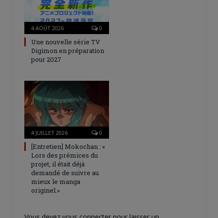
4 AOÛT 2026
0
Une nouvelle série TV
Digimon en préparation
pour 2027
4 JUILLET 2026
0
[Entretien] Mokochan : «
Lors des prémices du
projet, il était déjà
demandé de suivre au
mieux le manga
originel.»
Vous devez
vous connecter
pour laisser un