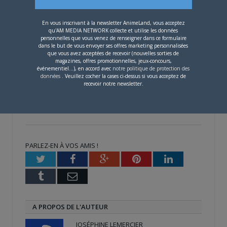
et le jeu insouciant dans lequel les élèves
l’impliquent. Un jour, Hoshi reçoit de Kayama, une élève,
En vous inscrivant à la newsletter AnimeLand, vous acceptez
le journal de la classe. Hoshi sera alors troublé, quand il
qu'AM MEDIA NETWORK collecte et utilise les données
personnelles que vous venez de renseigner dans ce formulaire
verra que les élèves s’amusent à dessiner et à écrire
dans le but de vous envoyer ses offres marketing personnalisées
dans la colone des remarques du journal.
que vous avez acceptées de recevoir (nouvelles sorties de
magazines, offres promotionnelles, jeux-concours,
événementiel...), en accord avec
notre politique de protection des
données
. Veuillez cocher la cases ci-dessus si vous acceptez de
Share this:
recevoir notre newsletter.
Cliquez
Cliquez
Cliquez
pour
pour
pour
partager
partager
partager
sur
sur
sur
Twitter(ouvre
Facebook(ouvre
Google+
dans
dans
(ouvre
une
une
dans
nouvelle
nouvelle
une
PARLEZ-EN À VOS AMIS !
fenêtre)
fenêtre)
nouvelle
fenêtre)
Twitter
Facebook
Google+
Pinterest
LinkedIn
Tumblr
Email
A PROPOS DE L'AUTEUR
JOSÉPHINE LEMERCIER