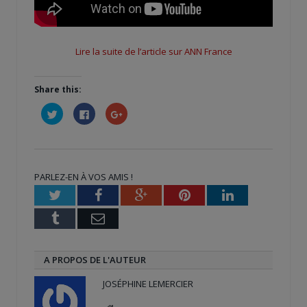
Lire la suite de l’article sur ANN France
Share this:
Cliquez
Cliquez
Cliquez
pour
pour
pour
partager
partager
partager
sur
sur
sur
Twitter(ouvre
Facebook(ouvre
Google+
dans
dans
(ouvre
une
une
dans
nouvelle
nouvelle
une
PARLEZ-EN À VOS AMIS !
fenêtre)
fenêtre)
nouvelle
fenêtre)
Twitter
Facebook
Google+
Pinterest
LinkedIn
Tumblr
Email
A PROPOS DE L'AUTEUR
JOSÉPHINE LEMERCIER