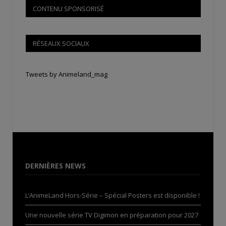
CONTENU SPONSORISÉ
RÉSEAUX SOCIAUX
Tweets by Animeland_mag
DERNIÈRES NEWS
L’AnimeLand Hors-Série – Spécial Posters est disponible !
Une nouvelle série TV Digimon en préparation pour 2027