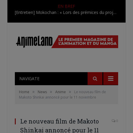
EN BREF
[Entretien] Mokochan : « Lors des prémices du projet, il était déjà demandé de suivre au mieux le manga originel.»
NAVIGATE
»
»
»
Home
News
Anime
Le nouveau film de
Makoto Shinkai annoncé pour le 11 novembre
Le nouveau film de Makoto
0
Shinkai annoncé pour le 11