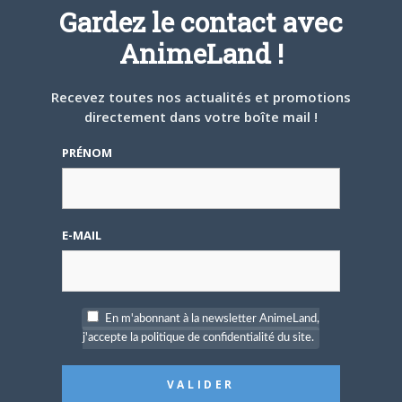
Gardez le contact avec
4 AOÛT 2026
0
AnimeLand !
Une nouvelle série TV
Digimon en préparation
pour 2027
Recevez toutes nos actualités et promotions
directement dans votre boîte mail !
PRÉNOM
4 JUILLET 2026
0
E-MAIL
[Entretien] Mokochan : «
Lors des prémices du
projet, il était déjà
demandé de suivre au
mieux le manga
En m'abonnant à la newsletter AnimeLand,
originel.»
j'accepte la politique de confidentialité du site.
Vous devez
vous connecter
pour laisser un
commentaire.