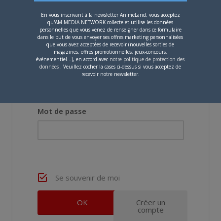
En vous inscrivant à la newsletter AnimeLand, vous acceptez
qu'AM MEDIA NETWORK collecte et utilise les données
personnelles que vous venez de renseigner dans ce formulaire
dans le but de vous envoyer ses offres marketing personnalisées
que vous avez acceptées de recevoir (nouvelles sorties de
magazines, offres promotionnelles, jeux-concours,
événementiel...), en accord avec
notre politique de protection des
données
. Veuillez cocher la cases ci-dessus si vous acceptez de
Nom d'utilisateur ou adresse e-mail
recevoir notre newsletter.
Mot de passe
Se souvenir de moi
Créer un
compte