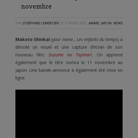
novembre
PAR
JOSÉPHINE LEMERCIER
LE
11 AVRIL 2022
ANIME
,
JAPON
,
NEWS
Makoto Shinkai
(
your name.
,
Les enfants du temps
) a
dévoilé un visuel et une capture d’écran de son
nouveau film,
Suzume no Tojimari
. On apprend
également que le titre sortira le 11 novembre au
Japon. Une bande-annonce a également été mise en
ligne.