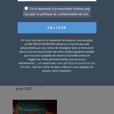
En m'abonnant à la newsletter AnimeLand,
j'accepte la politique de confidentialité du site.
5 AOÛT 2026
0
L’AnimeLand Hors-Série
– Spécial Posters est
disponible !
En vous inscrivant à la newsletter AnimeLand, vous acceptez
qu'AM MEDIA NETWORK collecte et utilise les données
personnelles que vous venez de renseigner dans ce formulaire
dans le but de vous envoyer ses offres marketing personnalisées
que vous avez acceptées de recevoir (nouvelles sorties de
magazines, offres promotionnelles, jeux-concours,
événementiel...), en accord avec
notre politique de protection des
données
. Veuillez cocher la cases ci-dessus si vous acceptez de
recevoir notre newsletter.
4 AOÛT 2026
0
Une nouvelle série TV
Digimon en préparation
pour 2027