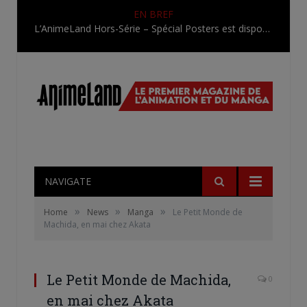
EN BREF
L’AnimeLand Hors-Série – Spécial Posters est disponible !
NAVIGATE
»
»
»
Home
News
Manga
Le Petit Monde de
Machida, en mai chez Akata
Le Petit Monde de Machida,
0
en mai chez Akata