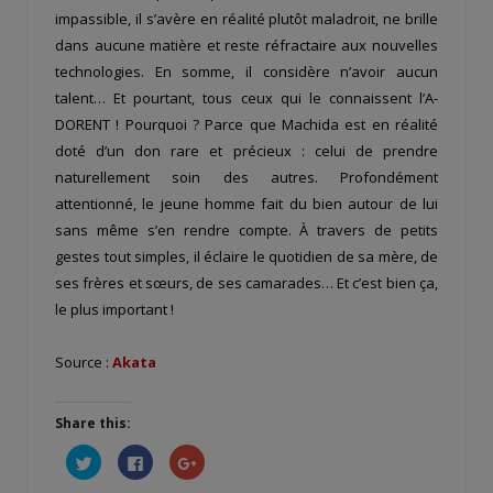
impassible, il s’avère en réalité plutôt maladroit, ne brille
dans aucune matière et reste réfractaire aux nouvelles
technologies. En somme, il considère n’avoir aucun
talent… Et pourtant, tous ceux qui le connaissent l’A-
DORENT ! Pourquoi ? Parce que Machida est en réalité
doté d’un don rare et précieux : celui de prendre
naturellement soin des autres. Profondément
attentionné, le jeune homme fait du bien autour de lui
sans même s’en rendre compte. À travers de petits
gestes tout simples, il éclaire le quotidien de sa mère, de
ses frères et sœurs, de ses camarades… Et c’est bien ça,
le plus important !
Source :
Akata
Share this:
Cliquez
Cliquez
Cliquez
pour
pour
pour
partager
partager
partager