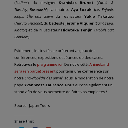
(
Radiant
), du designer
Stanislas Brunet
(
Carole &
Tuesday, Basquash!
), l’animatrice
Aya Suzuki
(
Les Enfants
loups, L’Île aux chien
) du réalisateur
Yukio Takatsu
(
Naruto, Persona
), du bédéiste J
érôme Alquier
(
Saint Seiya,
Albator
) et de l’illustrateur
Hidetaka Tenjin
(
Mobile Suit
Gundam
).
Evidement, les invités se prêteront au jeux des
conférences, expositions et séances de dédicaces.
Retrouvez le
programme ici
. De notre côté,
AnimeLand
sera (en partie) présent
pour tenir une conférence sur
notre
Encyclopédie des animé
, sous la modération de notre
papa
Yvan West-Laurence
. Nous aurons également un
stand afin de vous permettre de faire vos emplettes !
Source : Japan Tours
Share this: