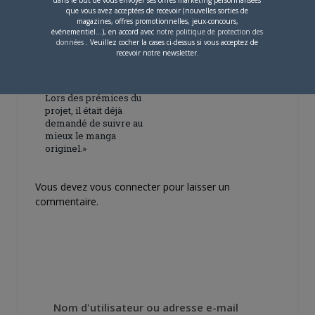
que vous avez acceptées de recevoir (nouvelles sorties de
magazines, offres promotionnelles, jeux-concours,
événementiel...), en accord avec
notre politique de protection des
données
. Veuillez cocher la cases ci-dessus si vous acceptez de
recevoir notre newsletter.
4 JUILLET 2026
0
[Entretien] Mokochan : «
Lors des prémices du
projet, il était déjà
demandé de suivre au
mieux le manga
originel.»
Vous devez
vous connecter
pour laisser un
commentaire.
Nom d'utilisateur ou adresse e-mail