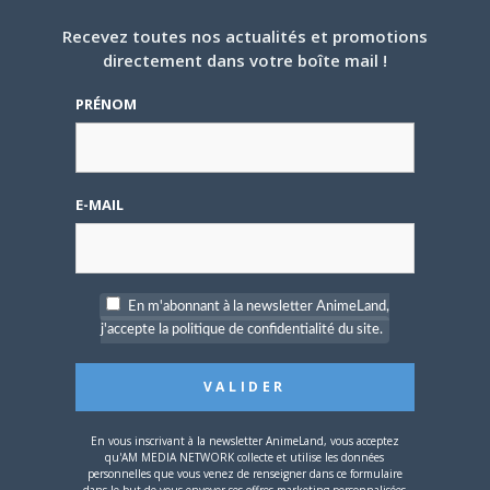
Recevez toutes nos actualités et promotions
directement dans votre boîte mail !
PRÉNOM
5 AOÛT 2026
0
L’AnimeLand Hors-Série
– Spécial Posters est
disponible !
E-MAIL
En m'abonnant à la newsletter AnimeLand,
j'accepte la politique de confidentialité du site.
4 AOÛT 2026
0
Une nouvelle série TV
Digimon en préparation
pour 2027
En vous inscrivant à la newsletter AnimeLand, vous acceptez
qu'AM MEDIA NETWORK collecte et utilise les données
personnelles que vous venez de renseigner dans ce formulaire
dans le but de vous envoyer ses offres marketing personnalisées