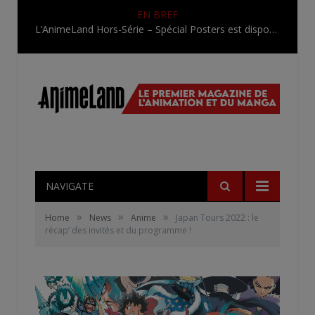
EN BREF
L’AnimeLand Hors-Série – Spécial Posters est disponible !
NAVIGATE
»
»
»
Home
News
Anime
Japan Tours 2022 : le
récap’ des invités et du programme !