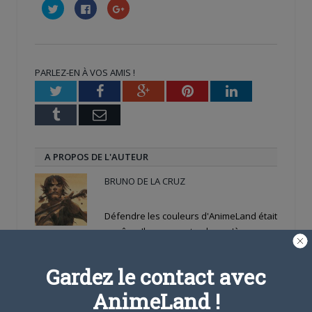
Cliquez
Cliquez
Cliquez
pour
pour
pour
partager
partager
partager
sur
sur
sur
Twitter(ouvre
Facebook(ouvre
Google+
dans
dans
(ouvre
une
une
dans
nouvelle
nouvelle
une
PARLEZ-EN À VOS AMIS !
fenêtre)
fenêtre)
nouvelle
fenêtre)
Twitter
Facebook
Google+
Pinterest
LinkedIn
Tumblr
Email
A PROPOS DE L'AUTEUR
BRUNO DE LA CRUZ
Défendre les couleurs d'AnimeLand était
un rêve. Il ne me reste plus qu'à
rencontrer Hiroaki Samura et je pourrai
partir tranquille.
Gardez le contact avec
AnimeLand !
ARTICLES LIÉS