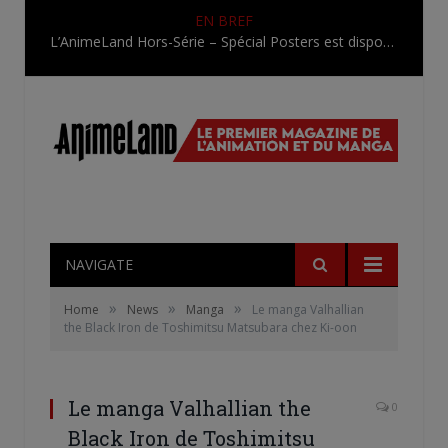
EN BREF
L’AnimeLand Hors-Série – Spécial Posters est disponible !
NAVIGATE
»
»
»
Home
News
Manga
Le manga Valhallian
the Black Iron de Toshimitsu Matsubara chez Ki-oon
Le manga Valhallian the
0
Black Iron de Toshimitsu