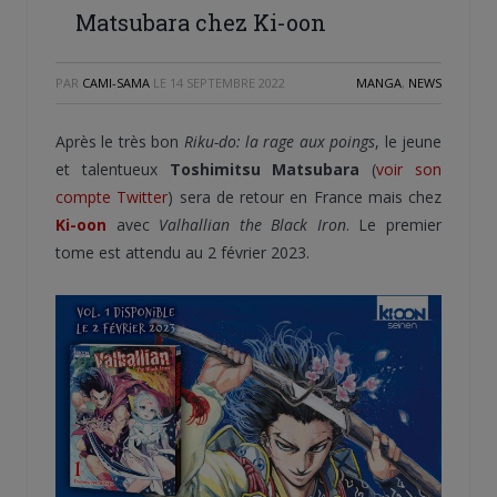
Matsubara chez Ki-oon
PAR
CAMI-SAMA
LE
14 SEPTEMBRE 2022
MANGA
,
NEWS
Après le très bon
Riku-do: la rage aux poings
, le jeune
et talentueux
Toshimitsu Matsubara
(
voir son
compte Twitter
) sera de retour en France mais chez
Ki-oon
avec
Valhallian the Black Iron
. Le premier
tome est attendu au 2 février 2023.