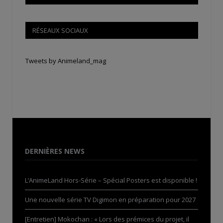
RÉSEAUX SOCIAUX
Tweets by Animeland_mag
DERNIÈRES NEWS
L’AnimeLand Hors-Série – Spécial Posters est disponible !
Une nouvelle série TV Digimon en préparation pour 2027
[Entretien] Mokochan : « Lors des prémices du projet, il