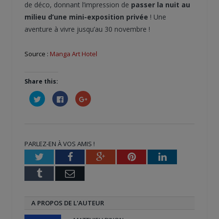
de déco, donnant l’impression de
passer la nuit au
milieu d’une mini-exposition privée
! Une
aventure à vivre jusqu’au 30 novembre !
Source :
Manga Art Hotel
Share this:
Cliquez
Cliquez
Cliquez
pour
pour
pour
partager
partager
partager
sur
sur
sur
Twitter(ouvre
Facebook(ouvre
Google+
dans
dans
(ouvre
une
une
dans
nouvelle
nouvelle
une
PARLEZ-EN À VOS AMIS !
fenêtre)
fenêtre)
nouvelle
fenêtre)
Twitter
Facebook
Google+
Pinterest
LinkedIn
Tumblr
Email
A PROPOS DE L'AUTEUR