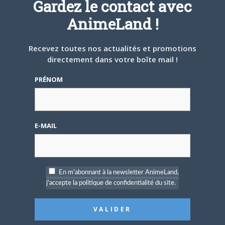
Gardez le contact avec
4 AOÛT 2026
0
Une nouvelle série TV
AnimeLand !
Digimon en préparation
pour 2027
Recevez toutes nos actualités et promotions
directement dans votre boîte mail !
PRÉNOM
4 JUILLET 2026
0
[Entretien] Mokochan : «
E-MAIL
Lors des prémices du
projet, il était déjà
demandé de suivre au
mieux le manga
originel.»
En m'abonnant à la newsletter AnimeLand,
j'accepte la politique de confidentialité du site.
Vous devez
vous connecter
pour laisser un
commentaire.