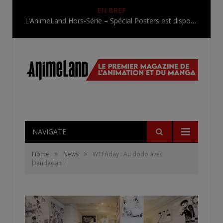
EN BREF
L’AnimeLand Hors-Série – Spécial Posters est disponible !
NAVIGATE
»
»
Home
News
WTFriday : Au dodo avec
Dandadan !