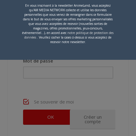
En vous inscrivant à la newsletter AnimeLand, vous acceptez
qu'AM MEDIA NETWORK collecte et utilise les données
personnelles que vous venez de renseigner dans ce formulaire
dans le but de vous envoyer ses offres marketing personnalisées
que vous avez acceptées de recevoir (nouvelles sorties de
magazines, offres promotionnelles, jeux-concours,
événementiel...), en accord avec
notre politique de protection des
Nom d'utilisateur ou adresse e-mail
données
. Veuillez cocher la cases ci-dessus si vous acceptez de
recevoir notre newsletter.
Mot de passe
Se souvenir de moi
Créer un
compte