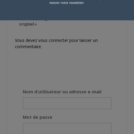
Lors des prémices du
recevoir notre newsletter.
projet, il était déjà
demandé de suivre au
mieux le manga
originel.»
Vous devez
vous connecter
pour laisser un
commentaire.
Nom d'utilisateur ou adresse e-mail
Mot de passe