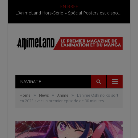
EN BREF
L’AnimeLand Hors-Série – Spécial Posters est disponible !
NAVIGATE
»
»
»
Home
News
Anime
L’anime Oshi no Ko sort
en 2023 avec un premier épisode de 90 minutes