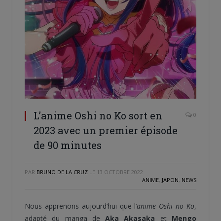
L’anime Oshi no Ko sort en
0
2023 avec un premier épisode
de 90 minutes
PAR
BRUNO DE LA CRUZ
LE
13 OCTOBRE 2022
ANIME
,
JAPON
,
NEWS
Nous apprenons aujourd’hui que l’
anime Oshi no Ko
,
adapté du manga de
Aka Akasaka
et
Mengo