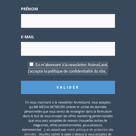
L’AnimeLand Hors-Série
– Spécial Posters est
PRÉNOM
disponible !
E-MAIL
4 AOÛT 2026
0
En m'abonnant à la newsletter AnimeLand,
Une nouvelle série TV
j'accepte la politique de confidentialité du site.
Digimon en préparation
pour 2027
En vous inscrivant à la newsletter AnimeLand, vous acceptez
qu'AM MEDIA NETWORK collecte et utilise les données
personnelles que vous venez de renseigner dans ce formulaire
dans le but de vous envoyer ses offres marketing personnalisées
que vous avez acceptées de recevoir (nouvelles sorties de
4 JUILLET 2026
0
magazines, offres promotionnelles, jeux-concours,
événementiel...), en accord avec
notre politique de protection des
[Entretien] Mokochan : «
données
. Veuillez cocher la cases ci-dessus si vous acceptez de