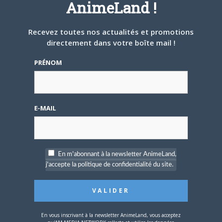
AnimeLand !
ARTICLES LIÉS
Recevez toutes nos actualités et promotions
directement dans votre boîte mail !
PRÉNOM
5 AOÛT 2026
0
L’AnimeLand Hors-Série
E-MAIL
– Spécial Posters est
disponible !
En m'abonnant à la newsletter AnimeLand,
j'accepte la politique de confidentialité du site.
4 AOÛT 2026
0
Une nouvelle série TV
Digimon en préparation
En vous inscrivant à la newsletter AnimeLand, vous acceptez