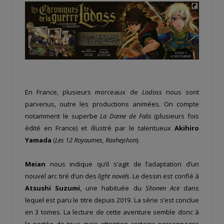
En France, plusieurs morceaux de
Lodoss
nous sont
parvenus, outre les productions animées. On compte
notamment le superbe
La Dame de Falis
(plusieurs fois
édité en France) et illustré par le talentueux
Akihiro
Yamada
(
Les 12 Royaumes, Raxhephon
).
Meian
nous indique qu’il s’agit de l’adaptation d’un
nouvel arc tiré d’un des
light novels
. Le dessin est confié à
Atsushi Suzumi
, une habituée du
Shonen Ace
dans
lequel est paru le titre depuis 2019. La série s’est conclue
en 3 tomes. La lecture de cette aventure semble donc à
la portée de tous mais attention certains personnages