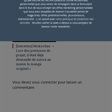
qu'AM MEDIA NETWORK collecte et utilise les données
pour 2027
personnelles que vous venez de renseigner dans ce formulaire
dans le but de vous envoyer ses offres marketing personnalisées
que vous avez acceptées de recevoir (nouvelles sorties de
magazines, offres promotionnelles, jeux-concours,
événementiel...), en accord avec
notre politique de protection des
données
. Veuillez cocher la cases ci-dessus si vous acceptez de
recevoir notre newsletter.
4 JUILLET 2026
0
[Entretien] Mokochan : «
Lors des prémices du
projet, il était déjà
demandé de suivre au
mieux le manga
originel.»
Vous devez
vous connecter
pour laisser un
commentaire.