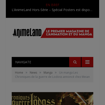
EN BREF
L’AnimeLand Hors-Série – Spécial Posters est disponible !
NAVIGATE
»
»
»
Home
News
Manga
Un manga Les
Chroniques de la guerre de Lodoss annoncé chez Meian