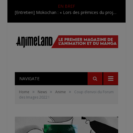
EN BREF
[Entretien] Mokochan : « Lors des prémices du projet, il était déjà demandé de suivre au mieux le manga originel.»
NAVIGATE
»
»
»
Home
News
Anime
Coup d’envoi du Forum
des Images 2022 !