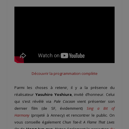
Découvrir la programmation complète
Parmi les choses à retenir, il y a la présence du
réalisateur
Yasuhiro Yoshiura
, invité d’honneur. Celui
qui s’est révélé via
Pale Cocoon
vient présenter son
dernier film (de SF, évidemment)
Sing a Bit of
Harmony
(projeté à Annecy) et rencontrer le public. On
vous conseille également
Chun Tae-il: A Flame That Lives
On
de
Hong Jun-pyo
. Notez également la projection
du