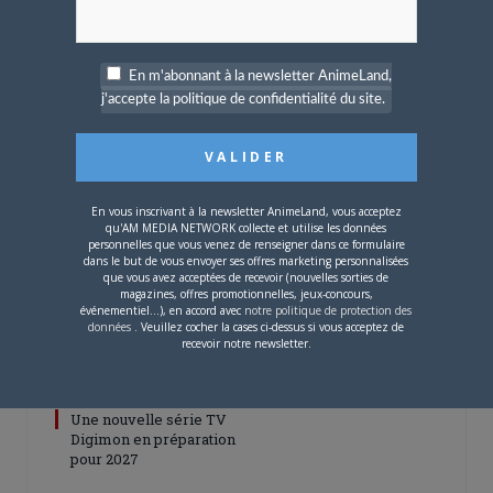
ARTICLES LIÉS
En m'abonnant à la newsletter AnimeLand,
j'accepte la politique de confidentialité du site.
5 AOÛT 2026
0
L’AnimeLand Hors-Série
– Spécial Posters est
En vous inscrivant à la newsletter AnimeLand, vous acceptez
disponible !
qu'AM MEDIA NETWORK collecte et utilise les données
personnelles que vous venez de renseigner dans ce formulaire
dans le but de vous envoyer ses offres marketing personnalisées
que vous avez acceptées de recevoir (nouvelles sorties de
magazines, offres promotionnelles, jeux-concours,
événementiel...), en accord avec
notre politique de protection des
données
. Veuillez cocher la cases ci-dessus si vous acceptez de
recevoir notre newsletter.
4 AOÛT 2026
0
Une nouvelle série TV
Digimon en préparation
pour 2027