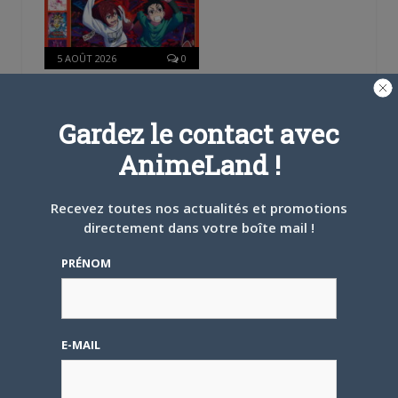
5 AOÛT 2026
0
L’AnimeLand Hors-Série
– Spécial Posters est
disponible !
Gardez le contact avec
AnimeLand !
Recevez toutes nos actualités et promotions
directement dans votre boîte mail !
4 AOÛT 2026
0
PRÉNOM
Une nouvelle série TV
Digimon en préparation
pour 2027
E-MAIL