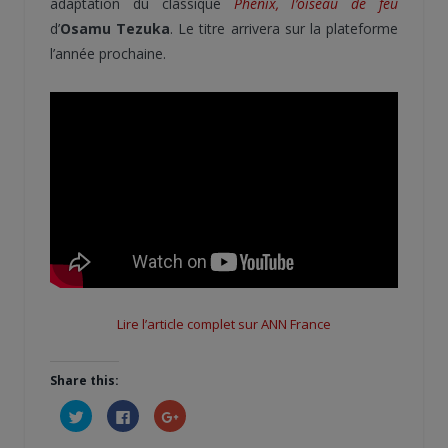
adaptation du classique
Phénix, l’oiseau de feu
d’
Osamu Tezuka
. Le titre arrivera sur la plateforme
l’année prochaine.
Lire l’article complet sur ANN France
Share this:
Cliquez
Cliquez
Cliquez
pour
pour
pour
partager
partager
partager