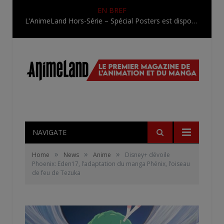
EN BREF
L’AnimeLand Hors-Série – Spécial Posters est disponible !
NAVIGATE
»
»
»
Home
News
Anime
Disney+ dévoile
Phoenix: Eden17, l’adaptation du manga Phénix, l’oiseau
de feu de Tezuka