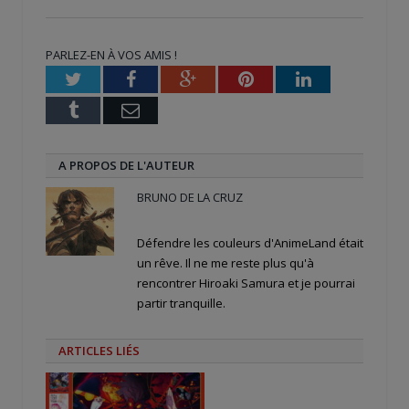
sur
sur
sur
Twitter(ouvre
Facebook(ouvre
Google+
dans
dans
(ouvre
une
une
dans
nouvelle
nouvelle
une
PARLEZ-EN À VOS AMIS !
fenêtre)
fenêtre)
nouvelle
fenêtre)
Twitter
Facebook
Google+
Pinterest
LinkedIn
Tumblr
Email
A PROPOS DE L'AUTEUR
BRUNO DE LA CRUZ
Défendre les couleurs d'AnimeLand était
un rêve. Il ne me reste plus qu'à
rencontrer Hiroaki Samura et je pourrai
partir tranquille.
ARTICLES LIÉS