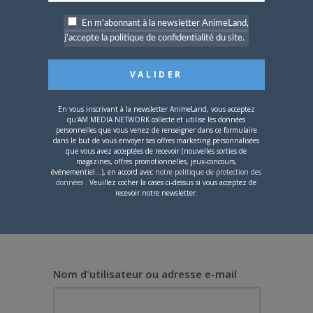
En m'abonnant à la newsletter AnimeLand,
4 JUILLET 2026
0
j'accepte la politique de confidentialité du site.
[Entretien] Mokochan : «
Lors des prémices du
projet, il était déjà
demandé de suivre au
mieux le manga
En vous inscrivant à la newsletter AnimeLand, vous acceptez
originel.»
qu'AM MEDIA NETWORK collecte et utilise les données
personnelles que vous venez de renseigner dans ce formulaire
dans le but de vous envoyer ses offres marketing personnalisées
que vous avez acceptées de recevoir (nouvelles sorties de
Vous devez
vous connecter
pour laisser un
magazines, offres promotionnelles, jeux-concours,
commentaire.
événementiel...), en accord avec
notre politique de protection des
données
. Veuillez cocher la cases ci-dessus si vous acceptez de
recevoir notre newsletter.
Nom d'utilisateur ou adresse e-mail